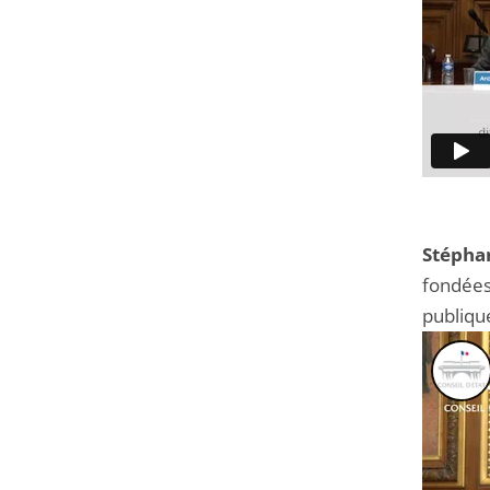
Stépha
fondées
publiqu