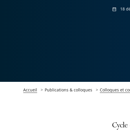
18 d
Accueil
Publications & colloques
Colloques et c
Passer
Passer
Cycle 