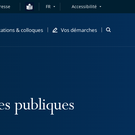
resse
FR
Accessibilité
cations & colloques
Vos démarches
Ouvrir
la
modale
de
recherche
ues publiques