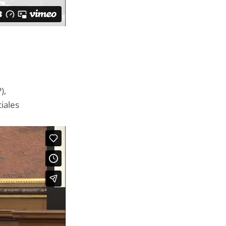
),
iales