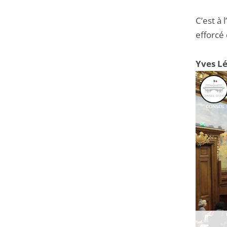
C’est à
efforcé
Yves L