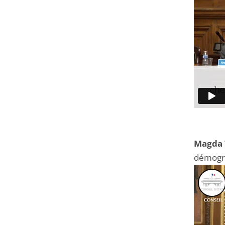
Magda 
démogra