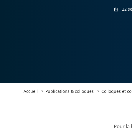
22 s
Accueil
Publications & colloques
Colloques et c
Passer
Passer
Pour la 