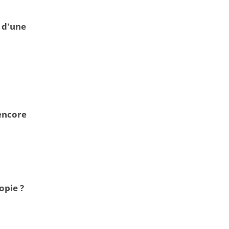
 d'une
 encore
opie ?