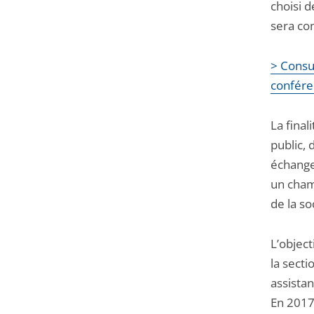
la
la
choisi 
navigation
navigation
sera co
de
de
l'article
l'article
> Consul
pour
pour
confére
arriver
arriver
après
avant
La final
public, 
échange
un cham
de la so
L’object
la secti
assistan
En 2017-