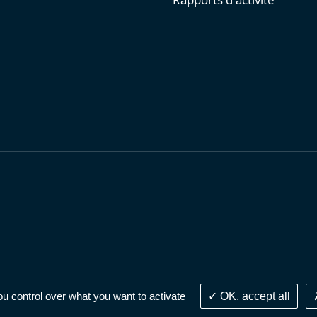
personnelles
-
Publications administratives
-
Accessibilité : parti
ou control over what you want to activate
OK, accept all