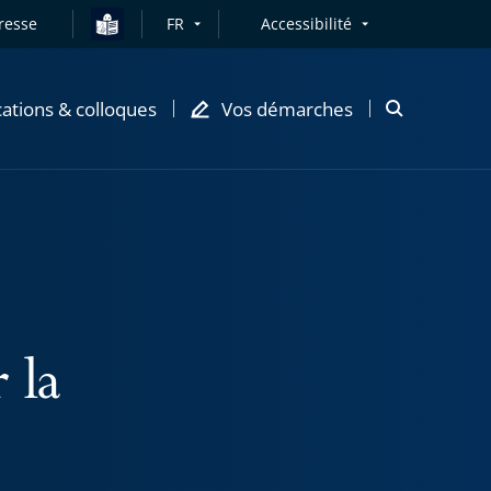
resse
FR
Accessibilité
cations & colloques
Vos démarches
Ouvrir
la
modale
de
recherche
 la