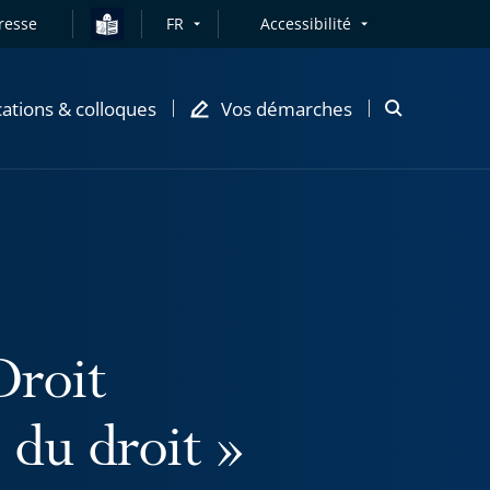
resse
FR
Accessibilité
cations & colloques
Vos démarches
Ouvrir
la
modale
de
recherche
Droit
 du droit »