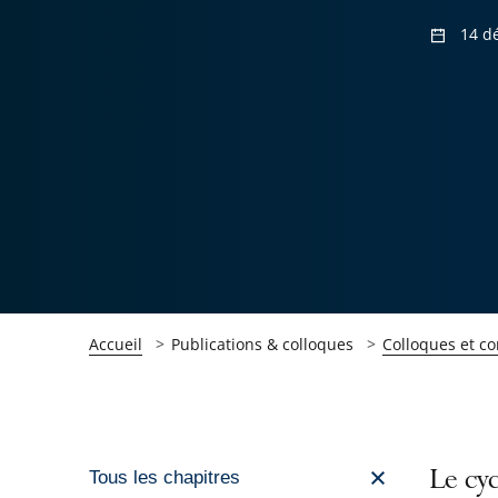
14 d
Accueil
Publications & colloques
Colloques et c
Passer
Le cy
Tous les chapitres