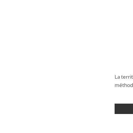
La terri
méthodo