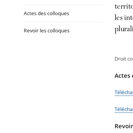
la
terri
navigation
Actes des colloques
les in
de
l'article
plura
Revoir les colloques
pour
arriver
Passer
après
la
Droit co
navigation
de
Actes 
l'article
pour
Télécha
arriver
avant
Télécha
Revoir