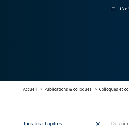
13 d
Accueil
Publications & colloques
Colloques et c
Passer
Douzième
Tous les chapitres