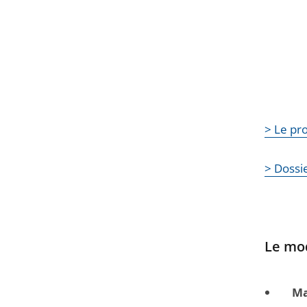
> Le pr
> Dossie
Le mo
Ma