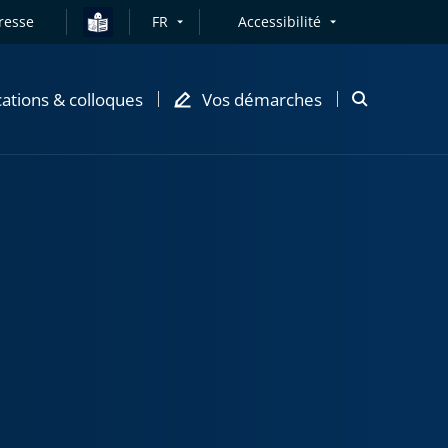
resse
FR
Accessibilité
cations & colloques
Vos démarches
Ouvrir
la
modale
de
recherche