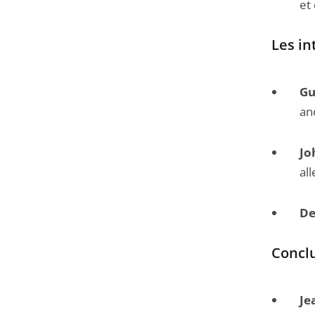
et
Les in
Gu
an
Jo
al
De
Conclu
Je