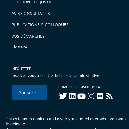
DÉCISIONS DE JUSTICE
arriver
AVIS CONSULTATIFS
avant
PUBLICATIONS & COLLOQUES
VOS DÉMARCHES
Glossaire
INFOLETTRE
Inscrivez-vous à la lettre de la Justice administrative
SUIVEZ LE CONSEIL D'ETAT
S'inscrire
twitter
linkedIn
youtube
instagram
flickr
rss
This site uses cookies and gives you control over what you want
© Conseil d'État 2026 -
Mentions légales
-
Cookies
-
Données
to activate
personnelles
-
Publications administratives
-
Accessibilité :