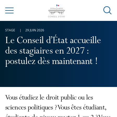
Ouvrir
Menu
la
modal
STAGE
29 JUIN 2026
de
reche
Le Conseil d’État accueille
des stagiaires en 2027 :
postulez dès maintenant !
Vous étudiez le droit public ou les
sciences politiques ? Vous êtes étudiant,