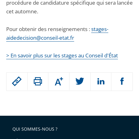
procédure de candidature spécifique qui sera lancée
cet automne.
Pour obtenir des renseignements :
stages-
aidedecision@conseil-etat.fr
> En savoir plus sur les stages au Conseil d'État
Passer
Augmenter
le
ou
réduire
partage
Passer
la
taille
de
le
de
la
l'article
partage
police
pour
de
arriver
QUI SOMMES-NOUS ?
l'article
après
pour