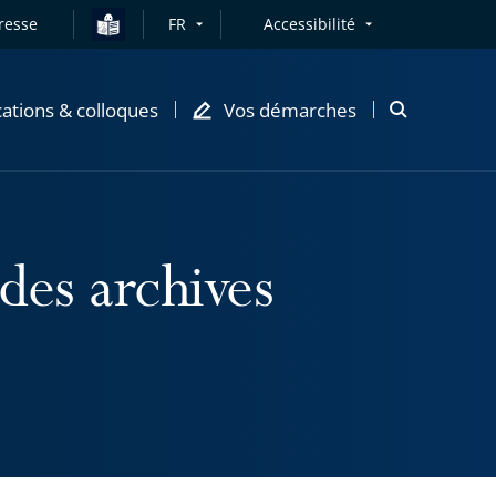
resse
FR
Accessibilité
cations & colloques
Vos démarches
Ouvrir
la
modale
de
recherche
 des archives