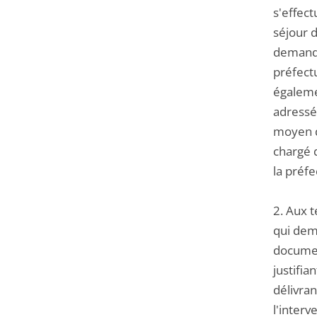
s'effec
séjour d
demande 
préfectu
égaleme
adressée
moyen d'
chargé 
la préfe
2. Aux t
qui dem
document
justifia
délivran
l'interv