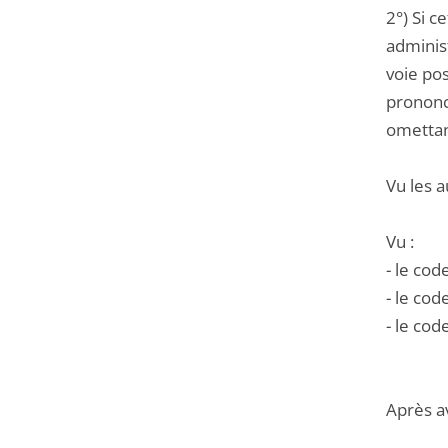
2°) Si 
administ
voie po
prononc
omettan
Vu les a
Vu :
- le cod
- le cod
- le cod
Après a