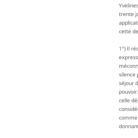
Yvelines
trente j
applicat
cette d
1°) Il r
express
méconna
silence 
séjour d
pouvoir
celle d
considé
comme c
donnant 