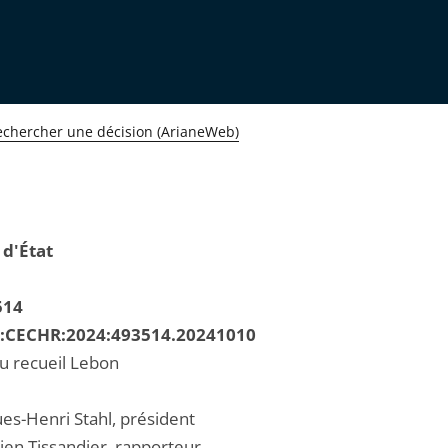
echercher une décision (ArianeWeb)
 d'État
514
R:CECHR:2024:493514.20241010
au recueil Lebon
ues-Henri Stahl, président
ien Tissandier, rapporteur