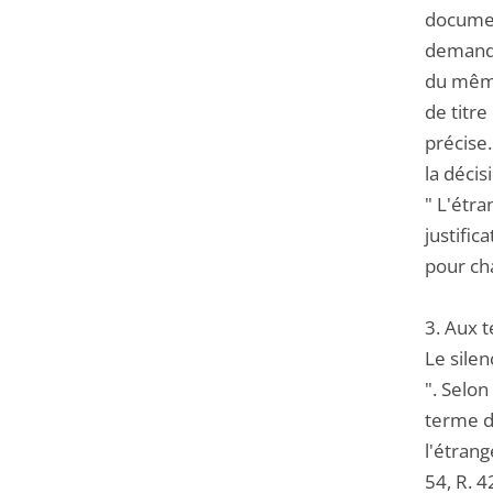
document
demande
du même
de titre
précise.
la décis
" L'étra
justific
pour cha
3. Aux t
Le silen
". Selon
terme d'
l'étrang
54, R. 4