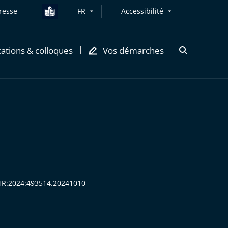
resse
FR
Accessibilité
cations & colloques
Vos démarches
Ouvrir
la
modale
de
recherche
ECHR:2024:493514.20241010