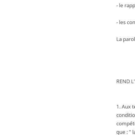
- le rap
- les co
La parol
REND L'
1. Aux t
conditi
compéte
que : " 