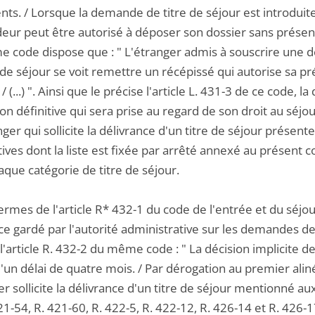
s. / Lorsque la demande de titre de séjour est introduite e
ur peut être autorisé à déposer son dossier sans présenta
 code dispose que : " L'étranger admis à souscrire une
 de séjour se voit remettre un récépissé qui autorise sa pré
 / (...) ". Ainsi que le précise l'article L. 431-3 de ce code,
ion définitive qui sera prise au regard de son droit au séjou
nger qui sollicite la délivrance d'un titre de séjour présen
atives dont la liste est fixée par arrêté annexé au présent c
que catégorie de titre de séjour.
ermes de l'article R* 432-1 du code de l'entrée et du séjour
ce gardé par l'autorité administrative sur les demandes de 
 l'article R. 432-2 du même code : " La décision implicite d
un délai de quatre mois. / Par dérogation au premier alinéa
er sollicite la délivrance d'un titre de séjour mentionné aux
21-54, R. 421-60, R. 422-5, R. 422-12, R. 426-14 et R. 426-1