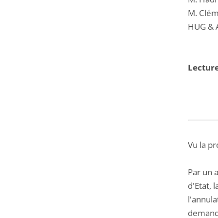
M. Clém
HUG & 
Lecture
Vu la pr
Par un a
d'Etat, 
l'annula
demande