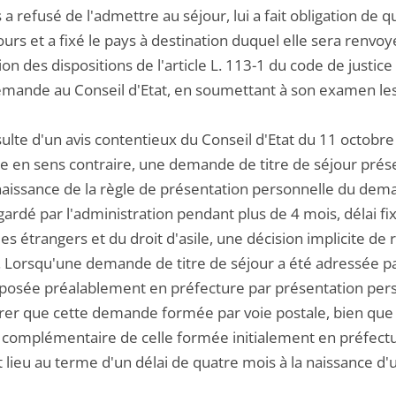
 a refusé de l'admettre au séjour, lui a fait obligation de qu
ours et a fixé le pays à destination duquel elle sera renvoy
ion des dispositions de l'article L. 113-1 du code de justic
emande au Conseil d'Etat, en soumettant à son examen les
ésulte d'un avis contentieux du Conseil d'Etat du 11 octobr
e en sens contraire, une demande de titre de séjour prés
issance de la règle de présentation personnelle du deman
gardé par l'administration pendant plus de 4 mois, délai fix
es étrangers et du droit d'asile, une décision implicite de
. Lorsqu'une demande de titre de séjour a été adressée p
éposée préalablement en préfecture par présentation pers
rer que cette demande formée par voie postale, bien que 
omplémentaire de celle formée initialement en préfectur
lieu au terme d'un délai de quatre mois à la naissance d'un