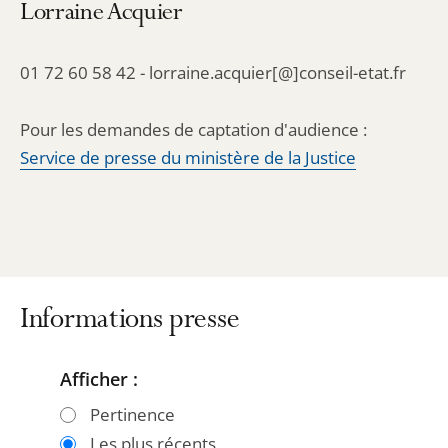
Lorraine Acquier
01 72 60 58 42 - lorraine.acquier[@]conseil-etat.fr
Pour les demandes de captation d'audience :
Service de presse du ministère de la Justice
Informations presse
Afficher :
Passer
Passer
les
les
Pertinence
filtres
filtres
Les plus récents