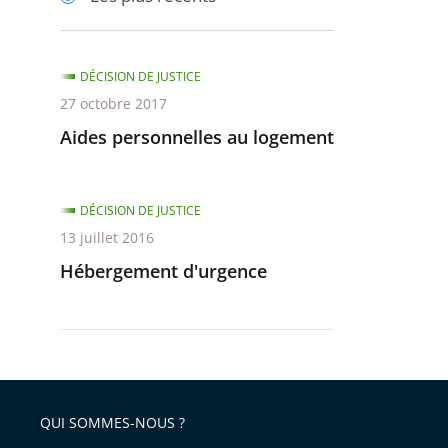
pour
pour
arriver
arriver
après
avant
DÉCISION DE JUSTICE
27 octobre 2017
Aides personnelles au logement
DÉCISION DE JUSTICE
13 juillet 2016
Hébergement d'urgence
QUI SOMMES-NOUS ?