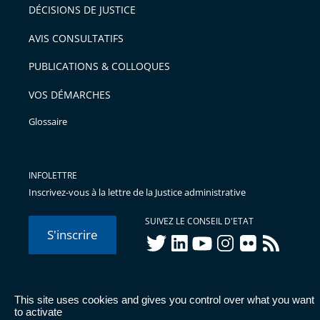
DÉCISIONS DE JUSTICE
AVIS CONSULTATIFS
PUBLICATIONS & COLLOQUES
VOS DÉMARCHES
Glossaire
INFOLETTRE
Inscrivez-vous à la lettre de la Justice administrative
SUIVEZ LE CONSEIL D'ETAT
S'inscrire
twitter
linkedIn
youtube
instagram
flickr
rss
This site uses cookies and gives you control over what you want
© Conseil d'État 2026 -
Mentions légales
-
Cookies
-
Données
to activate