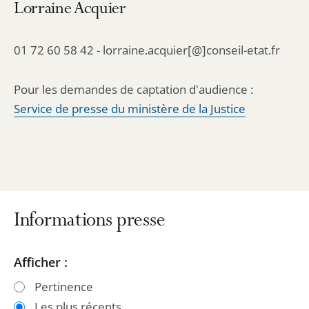
Lorraine Acquier
01 72 60 58 42 - lorraine.acquier[@]conseil-etat.fr
Pour les demandes de captation d'audience :
Service de presse du ministère de la Justice
Informations presse
Passer
Passer
Afficher :
les
les
Pertinence
filtres
filtres
Les plus récents