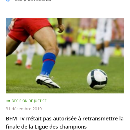
pour
pour
arriver
arriver
après
avant
BFM
TV
n’était
pas
autorisée
à
retransmettre
la
finale
de
DÉCISION DE JUSTICE
la
31 décembre 2019
Ligue
BFM TV n’était pas autorisée à retransmettre la
des
finale de la Ligue des champions
champions