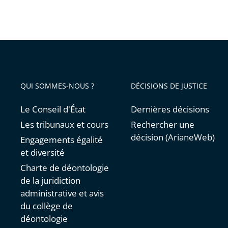
Passer
les
filtres
pour
arriver
avant
QUI SOMMES-NOUS ?
DÉCISIONS DE JUSTICE
Le Conseil d'État
Dernières décisions
Les tribunaux et cours
Rechercher une
décision (ArianeWeb)
Engagements égalité
et diversité
Charte de déontologie
de la juridiction
administrative et avis
du collège de
déontologie