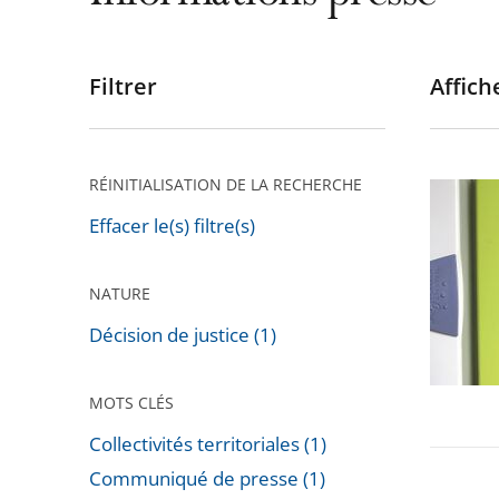
Filtrer
Affiche
Passer
les
filtres
pour
RÉINITIALISATION DE LA RECHERCHE
Installa
arriver
de
Effacer le(s) filtre(s)
après
compte
«
NATURE
Linky
Décision de justice (1)
»
MOTS CLÉS
Collectivités territoriales (1)
Communiqué de presse (1)