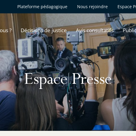
Plateforme pédagogique
Nous rejoindre
Espace P
ous ?
Décisions de justice
Avis consultatifs
Publi
Espace Presse