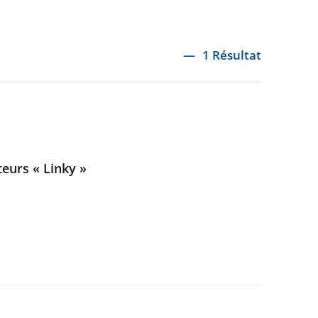
1 Résultat
teurs « Linky »