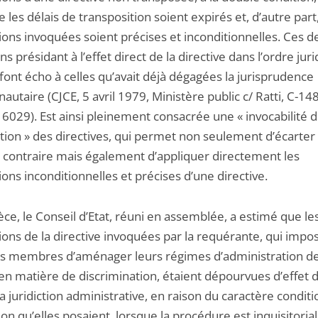
e les délais de transposition soient expirés et, d’autre part
ions invoquées soient précises et inconditionnelles. Ces d
ns présidant à l’effet direct de la directive dans l’ordre jur
font écho à celles qu’avait déjà dégagées la jurisprudence
taire (CJCE, 5 avril 1979, Ministère public c/ Ratti, C-14
16029). Est ainsi pleinement consacrée une « invocabilité 
tion » des directives, qui permet non seulement d’écarter 
l contraire mais également d’appliquer directement les
ions inconditionnelles et précises d’une directive.
èce, le Conseil d’Etat, réuni en assemblée, a estimé que le
ions de la directive invoquées par la requérante, qui impo
ts membres d’aménager leurs régimes d’administration de
en matière de discrimination, étaient dépourvues d’effet d
a juridiction administrative, en raison du caractère condit
tion qu’elles posaient, lorsque la procédure est inquisitorial