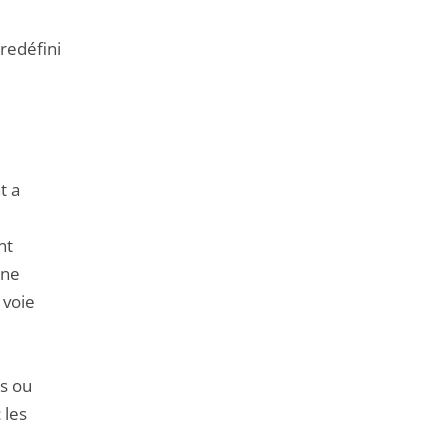
redéfini
t a
nt
une
 voie
es ou
 les