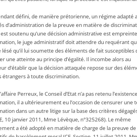
pendant défini, de manière prétorienne, un régime adapté 
tés d’administration de la preuve en matière de discriminat
il est soutenu qu’une décision administrative est empreint
nation, le juge administratif doit attendre du requérant qu
 lésé qu’il lui soumette des éléments de fait susceptibles 
 une atteinte au principe d’égalité. Il incombe alors au
ur d’établir que la décision attaquée repose sur des élém
s étrangers à toute discrimination.
l’affaire Perreux, le Conseil d’Etat n’a pas retenu l’existenc
nation, il a ultérieurement eu l’occasion de censurer une t
nation dans un autre litige sur la base des critères dégagé
E, 10 janvier 2011, Mme Lévèque, n°325268). Le même
ement a été adopté en matière de charge de la preuve de 
tifs de harcèlement moral (CE, Section, 11 juillet 2011, M