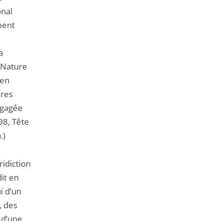
onal
ment
a
e Nature
 en
ires
égagée
98, Tête
.)
ridiction
it en
i d’un
, des
 d’une