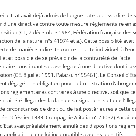
il d’Etat avait déjà admis de longue date la possibilité de 
ir d'une directive contre toute mesure réglementaire en a
sposition (CE, 7 décembre 1984, Fédération française des s
ction de la nature, n°s 41974 et a.). Cette possibilité ava
rte de manière indirecte contre un acte individuel, à l’en
l était possible de se prévaloir de la contrariété de l’acte
taire constituant sa base légale à une directive dont il ass
ition (CE, 8 juillet 1991, Palazzi, n° 95461). Le Conseil d’Eta
nt dégagé une obligation pour l’administration d’abroger
ions réglementaires contraires à une directive, soit que ce
t ait été illégal dès la date de sa signature, soit que l'illég
de circonstances de droit ou de fait postérieures à cette d
e, 3 février 1989, Compagnie Alitalia, n° 74052) Par ailleu
 d’Etat avait préalablement annulé des dispositions réglem
n application d’une loi incompatible avec les objectifs d’un