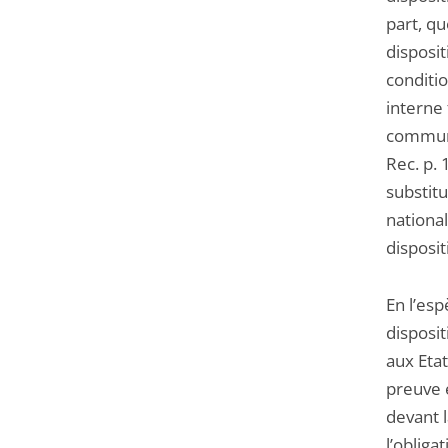
part, qu
disposit
conditio
interne 
communau
Rec. p. 
substitu
nationa
disposit
En l’esp
disposit
aux Eta
preuve 
devant l
l’obliga