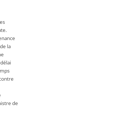
de
l'article
pour
des
arriver
te.
avant
tenance
 de la
ne
 délai
temps
 contre
e
istre de