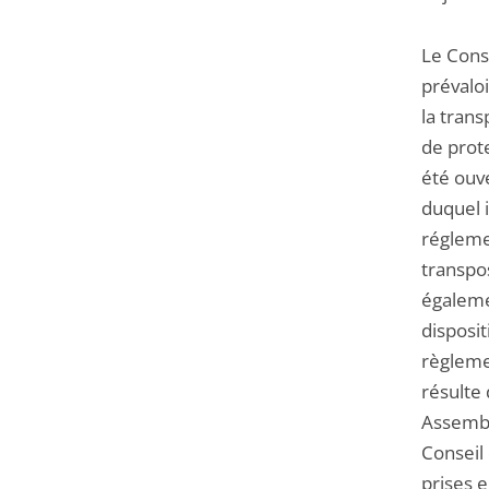
Le Conse
prévalo
la tran
de prote
été ouve
duquel i
réglemen
transpos
égaleme
disposit
règlemen
résulte 
Assemblé
Conseil
prises e