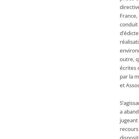
directi
France, 
conduit 
d’édict
réalisat
environ
outre, 
écrites
par la 
et Asso
S’agissa
a aband
jugeant 
recours
disposit