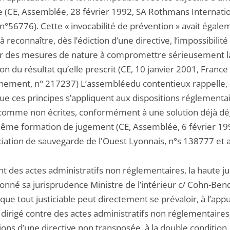
ve (CE, Assemblée, 28 février 1992, SA Rothmans Internati
n°56776). Cette « invocabilité de prévention » avait égale
à reconnaître, dès l’édiction d’une directive, l’impossibilité
er des mesures de nature à compromettre sérieusement l
ion du résultat qu’elle prescrit (CE, 10 janvier 2001, Franc
nement, n° 217237) L’assembléedu contentieux rappelle,
que ces principes s’appliquent aux dispositions réglementa
 comme non écrites, conformément à une solution déjà d
même formation de jugement (CE, Assemblée, 6 février 19
ciation de sauvegarde de l'Ouest Lyonnais, n°s 138777 et a
nt des actes administratifs non réglementaires, la haute ju
onné sa jurisprudence Ministre de l’intérieur c/ Cohn-Bend
que tout justiciable peut directement se prévaloir, à l’appu
 dirigé contre des actes administratifs non réglementaires
ions d’une directive non transposée, à la double condition,