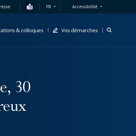
resse
FR
Accessibilité
cations & colloques
Vos démarches
Ouvrir
la
modale
de
recherche
e, 30
reux