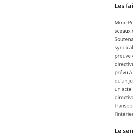
Passer
Les fa
la
navigation
Mme Perr
de
sceaux 
l'article
Soutena
pour
syndical
arriver
preuve 
avant
directiv
prévu à 
qu’un ju
un acte 
directi
transpo
l’intéri
Le sen