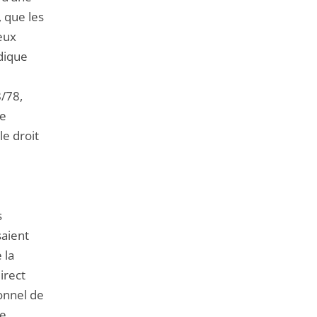
, que les
eux
idique
8/78,
de
le droit
s
saient
 la
irect
ionnel de
e.