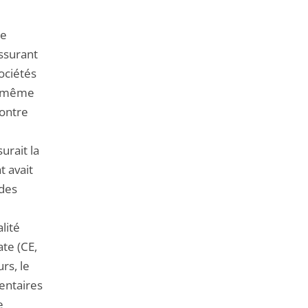
se
ssurant
ociétés
it même
contre
urait la
t avait
 des
alité
ate (CE,
rs, le
entaires
e