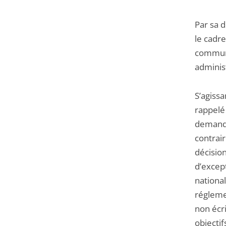
Par sa 
le cadre
communa
adminis
S’agissa
rappelé 
demande
contrair
décision
d’except
national
réglemen
non écri
objectif