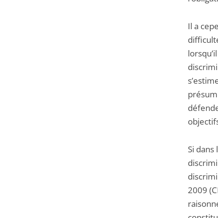
Il a ce
difficul
lorsqu’
discrimi
s’estime
présumer
défende
objectif
Si dans 
discrimi
discrimi
2009 (C
raisonn
constitu