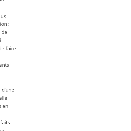
aux
ion :
e de
i
de faire
ents
e d’une
elle
s en
faits
me