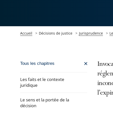
Accueil
Décisions de justice
Jurisprudence
L
Passer
Invoca
Tous les chapitres
la
réglem
navigation
Les faits et le contexte
incond
de
juridique
l'article
l’expi
pour
Le sens et la portée de la
arriver
décision
après