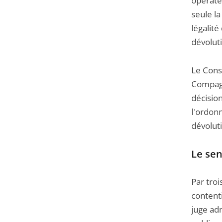
opérate
seule la
légalité
dévoluti
Le Conse
Compagni
décision
l'ordon
dévolut
Le sen
Par tro
content
juge adm