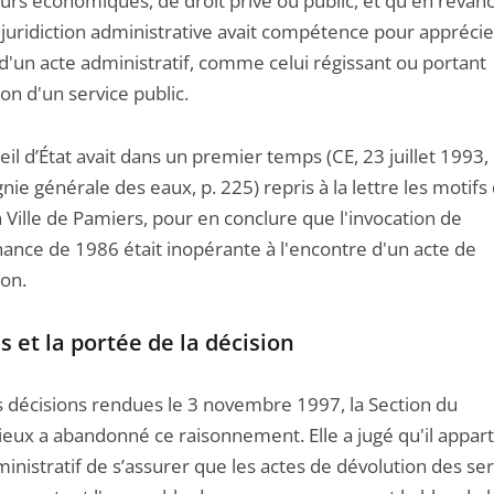
urs économiques, de droit privé ou public, et qu'en revan
 juridiction administrative avait compétence pour apprécie
 d'un acte administratif, comme celui régissant ou portant
on d'un service public.
il d’État avait dans un premier temps (CE, 23 juillet 1993,
e générale des eaux, p. 225) repris à la lettre les motifs 
 Ville de Pamiers, pour en conclure que l'invocation de
nance de 1986 était inopérante à l'encontre d'un acte de
ion.
s et la portée de la décision
is décisions rendues le 3 novembre 1997, la Section du
ieux a abandonné ce raisonnement. Elle a jugé qu'il appart
inistratif de s’assurer que les actes de dévolution des ser