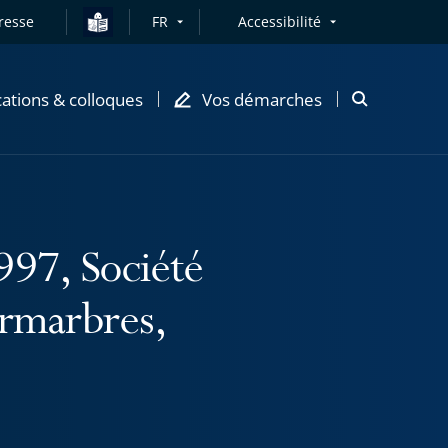
resse
FR
Accessibilité
cations & colloques
Vos démarches
Ouvrir
la
modale
de
recherche
997, Société
ermarbres,