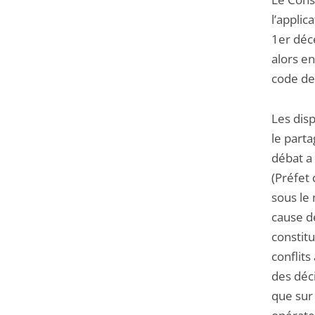
la
l’applic
navigation
1er déce
de
alors en
l'article
code d
pour
arriver
Les disp
avant
le parta
débat a 
(Préfet 
sous le 
cause d
constitu
conflits
des déci
que sur 