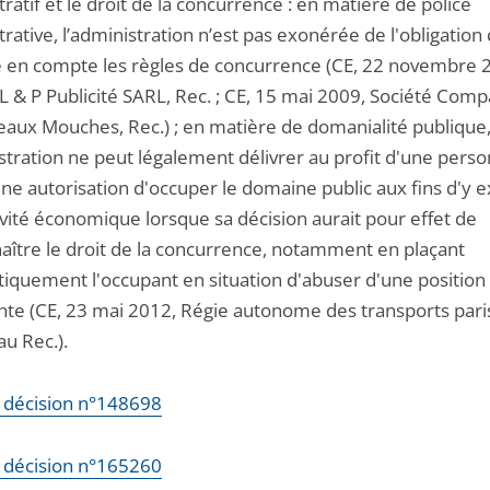
ratif et le droit de la concurrence : en matière de police
rative, l’administration n’est pas exonérée de l'obligation
 en compte les règles de concurrence (CE, 22 novembre 
L & P Publicité SARL, Rec. ; CE, 15 mai 2009, Société Com
eaux Mouches, Rec.) ; en matière de domanialité publique
istration ne peut légalement délivrer au profit d'une pers
ne autorisation d'occuper le domaine public aux fins d'y 
ivité économique lorsque sa décision aurait pour effet de
ître le droit de la concurrence, notamment en plaçant
iquement l'occupant en situation d'abuser d'une position
te (CE, 23 mai 2012, Régie autonome des transports pari
au Rec.).
la décision n°148698
la décision n°165260