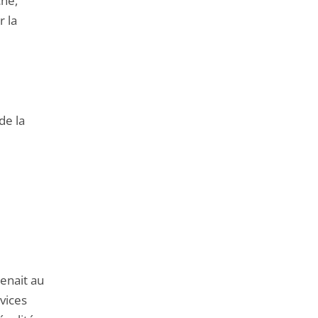
che,
r la
de la
enait au
vices