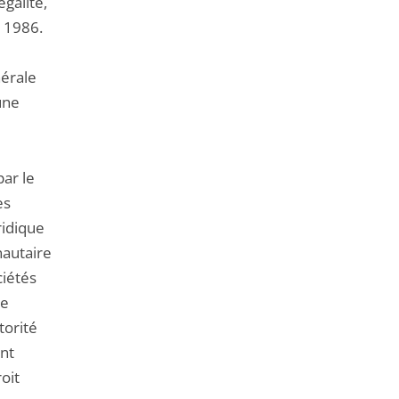
galité,
e 1986.
nérale
une
ar le
es
ridique
nautaire
ciétés
de
torité
ont
oit