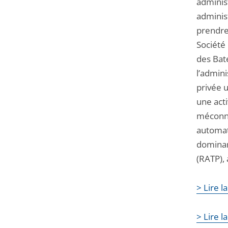
administ
administ
prendre
Société 
des Bat
l’admin
privée u
une act
méconna
automat
dominan
(RATP), 
> Lire 
> Lire 