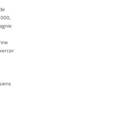
 de
2000,
pagnie
,
onne
exercer
siens