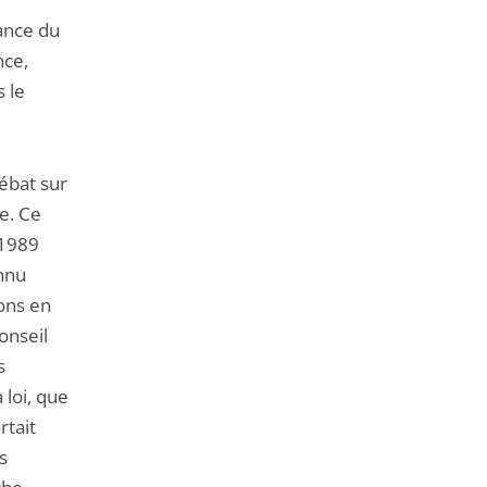
de
nance du
l'article
nce,
pour
s le
arriver
avant
débat sur
e. Ce
 1989
onnu
ions en
onseil
s
 loi, que
rtait
s