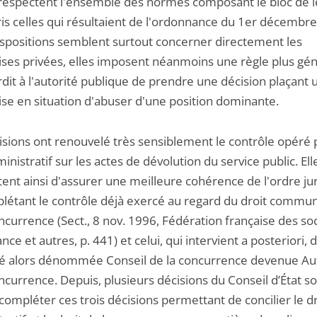
 respectent l'ensemble des normes composant le bloc de lé
is celles qui résultaient de l'ordonnance du 1er décembr
dispositions semblent surtout concerner directement les
ises privées, elles imposent néanmoins une règle plus gé
rdit à l'autorité publique de prendre une décision plaçant 
ise en situation d'abuser d'une position dominante.
isions ont renouvelé très sensiblement le contrôle opéré p
inistratif sur les actes de dévolution du service public. Ell
ent ainsi d'assurer une meilleure cohérence de l'ordre ju
létant le contrôle déjà exercé au regard du droit commu
ncurrence (Sect., 8 nov. 1996, Fédération française des so
nce et autres, p. 441) et celui, qui intervient a posteriori, 
ité alors dénommée Conseil de la concurrence devenue Au
ncurrence. Depuis, plusieurs décisions du Conseil d’État s
ompléter ces trois décisions permettant de concilier le dr