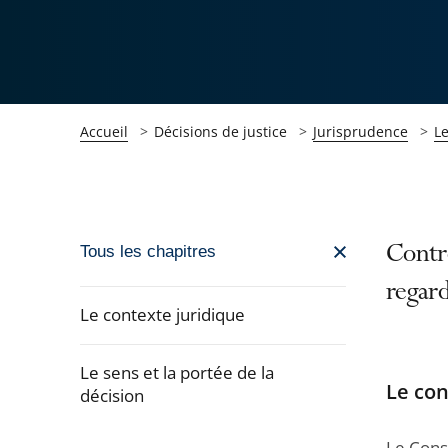
Accueil
Décisions de justice
Jurisprudence
L
Passer
Contrô
Tous les chapitres
la
regard
navigation
Le contexte juridique
de
l'article
Le sens et la portée de la
pour
Le con
décision
arriver
Passer
après
Le Conse