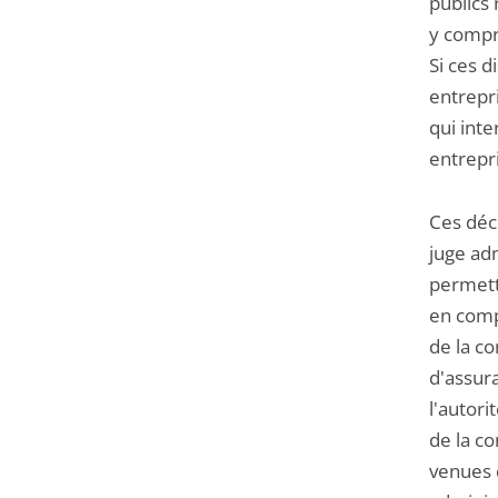
publics
y compr
Si ces 
entrepr
qui inte
entrepr
Ces déc
juge adm
permett
en comp
de la co
d'assura
l'autor
de la co
venues c