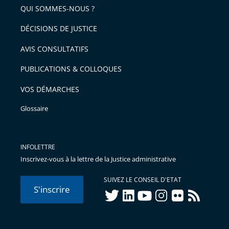
arriver
QUI SOMMES-NOUS ?
l'article
après
pour
DÉCISIONS DE JUSTICE
arriver
AVIS CONSULTATIFS
avant
PUBLICATIONS & COLLOQUES
VOS DÉMARCHES
Glossaire
INFOLETTRE
Inscrivez-vous à la lettre de la Justice administrative
SUIVEZ LE CONSEIL D'ETAT
S'inscrire
twitter
linkedIn
youtube
instagram
flickr
rss