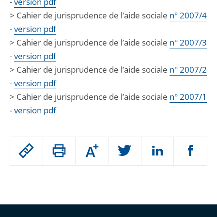
-
version pdf
> Cahier de jurisprudence de l’aide sociale
n° 2007/4
-
version pdf
> Cahier de jurisprudence de l’aide sociale
n° 2007/3
-
version pdf
> Cahier de jurisprudence de l’aide sociale
n° 2007/2
-
version pdf
> Cahier de jurisprudence de l’aide sociale
n° 2007/1
-
version pdf
Passer
Augmenter
le
ou
réduire
partage
Passer
la
taille
de
le
de
la
l'article
partage
police
pour
de