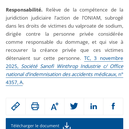
Responsabilité.
Relève de la compétence de la
juridiction judiciaire l’action de l’ONIAM, subrogé
dans les droits de victimes du valproate de sodium,
dirigée contre la personne privée considérée
comme responsable du dommage, et qui vise à
recouvrer la créance privée que ces victimes
détenaient sur cette personne.
TC, 3 novembre
2025,
Société Sanofi Winthrop Industrie c/ Office
national d’indemnisation des accidents médicaux
, n°
4357, A
.
Passer
Augmenter
le
ou
réduire
partage
la
taille
de
Télécharger le document
de