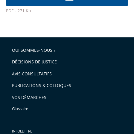
la
l'article
police
PDF - 271 Ko
pour
Passer
arriver
le
après
partage
de
QUI SOMMES-NOUS ?
l'article
pour
DÉCISIONS DE JUSTICE
arriver
AVIS CONSULTATIFS
avant
PUBLICATIONS & COLLOQUES
VOS DÉMARCHES
Glossaire
INFOLETTRE