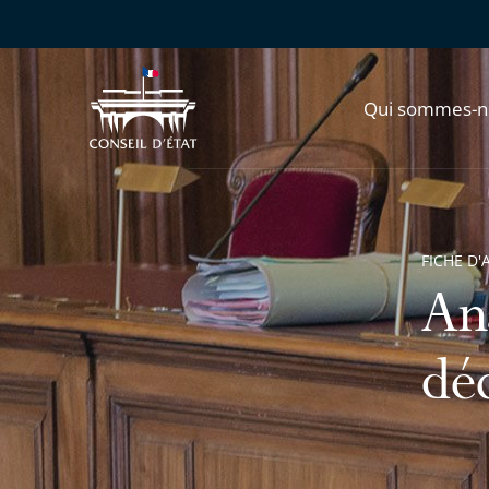
Qui sommes-n
FICHE D'
Ana
dé