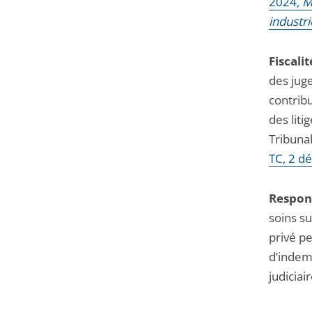
2024,
M
après
avant
industr
Fiscalit
des juge
contrib
des lit
Tribunal
TC, 2 d
Respons
soins su
privé p
d’indemn
judiciai