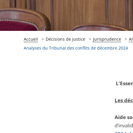
Accueil
Décisions de justice
Jurisprudence
A
Analyses du Tribunal des conflits de décembre 2024
Passer
Passer
L’Essen
la
la
navigation
navigation
Les déc
de
de
l'article
l'article
Aide so
pour
pour
d’invali
arriver
arriver