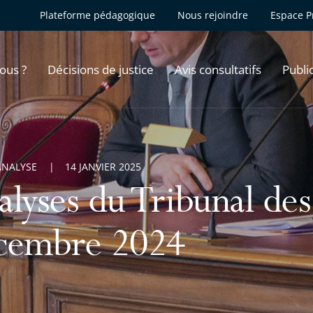
Plateforme pédagogique
Nous rejoindre
Espace P
ous ?
Décisions de justice
Avis consultatifs
Publi
ANALYSE
14 JANVIER 2025
lyses du Tribunal des
cembre 2024