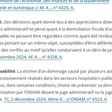
inistre de l'économie, des finances et de la souveraineté
ielle et numérique c/ M. A…
, n° 4325, A.
é.
Des décisions ayant donné lieu à des appréciations div
s administratif et pénal quant à la domiciliation fiscale 
uable ne peuvent être regardées comme ayant été rendu
iges portant sur un même objet, susceptibles d’être déféré
 des conflits au motif qu’elles conduiraient à un déni de jus
écembre 2024,
M. A…
, n° 4328, A
.
abilité
. La victime d’un dommage causé par plusieurs ac
ccessivement réalisés dans les secteurs hospitaliers publi
eut, dans certaines conditions, choisir de présenter sa de
isation par l’ONIAM devant le juge administratif ou le jug
re.
TC, 2 décembre 2024,
Mme A… c/ ONIAM
, n° 4323, A
.