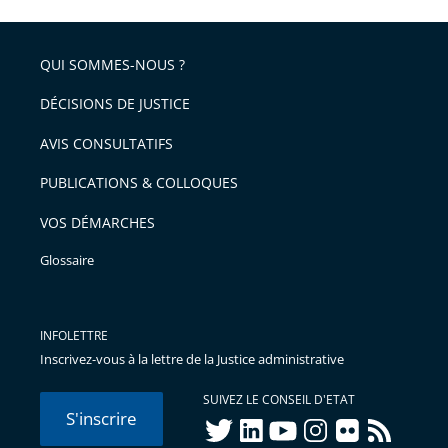
partage
de
QUI SOMMES-NOUS ?
l'article
pour
DÉCISIONS DE JUSTICE
arriver
AVIS CONSULTATIFS
avant
PUBLICATIONS & COLLOQUES
VOS DÉMARCHES
Glossaire
INFOLETTRE
Inscrivez-vous à la lettre de la Justice administrative
SUIVEZ LE CONSEIL D'ETAT
S'inscrire
twitter
linkedIn
youtube
instagram
flickr
rss