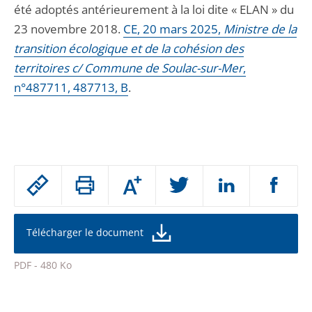
été adoptés antérieurement à la loi dite « ELAN » du
23 novembre 2018.
CE, 20 mars 2025,
Ministre de la
transition écologique et de la cohésion des
territoires c/ Commune de Soulac-sur-Mer
,
n°487711, 487713, B
.
Passer
Augmenter
le
ou
réduire
partage
la
taille
de
Télécharger le document
de
la
l'article
police
PDF - 480 Ko
pour
Passer
arriver
le
après