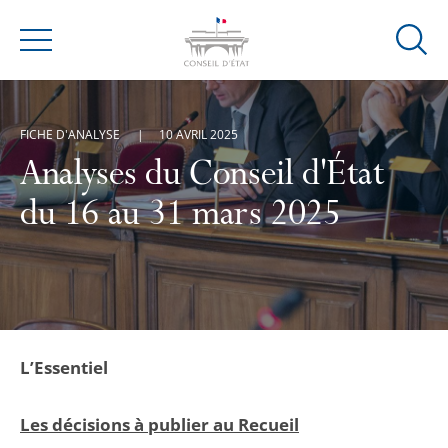
Ouvrir
Menu
la
modal
de
FICHE D'ANALYSE
10 AVRIL 2025
reche
Analyses du Conseil d'État
du 16 au 31 mars 2025
L’Essentiel
Les décisions à publier au Recueil