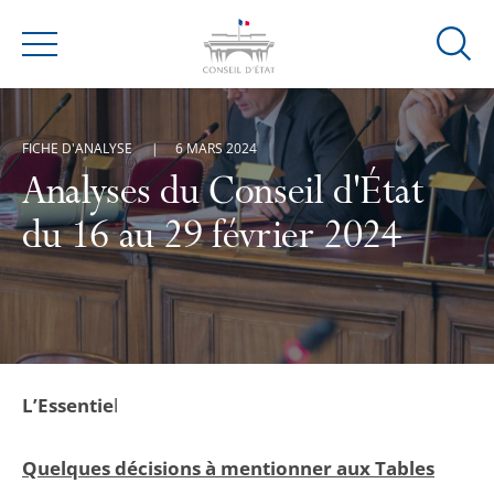
Ouvrir
Menu
la
modal
de
FICHE D'ANALYSE
6 MARS 2024
reche
Analyses du Conseil d'État
du 16 au 29 février 2024
L’Essentie
l
Quelques décisions à mentionner aux Tables