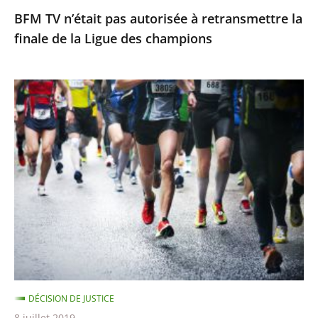
BFM TV n’était pas autorisée à retransmettre la
des
finale de la Ligue des champions
champions
Suspension
provisoire
de
Clémence
Calvin
DÉCISION DE JUSTICE
8 juillet 2019