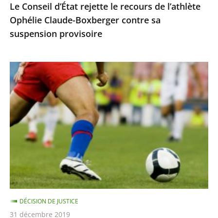
Le Conseil d’État rejette le recours de l’athlète
sa
Ophélie Claude-Boxberger contre sa
suspension
suspension provisoire
provisoire
BFM
TV
n’était
pas
autorisée
à
retransmettre
la
finale
de
DÉCISION DE JUSTICE
la
31 décembre 2019
Ligue