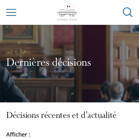
Ouvrir
Menu
la
modal
de
reche
Dernières décisions
Décisions récentes et d’actualité
Passer
Passer
Afficher :