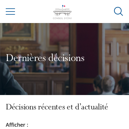
Ouvrir
Menu
la
modal
de
reche
Dernières décisions
Décisions récentes et d’actualité
Passer
Passer
Afficher :