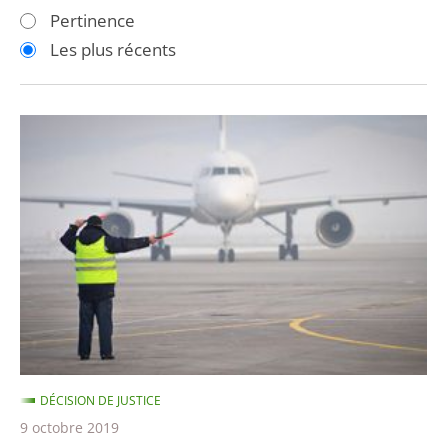
les
les
Pertinence
filtres
filtres
Les plus récents
pour
pour
arriver
arriver
après
avant
Privatisation
de
l'aéroport
de
Toulouse-
Blagnac
DÉCISION DE JUSTICE
9 octobre 2019