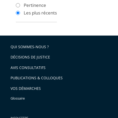
les
les
Pertinence
filtres
filtres
Les plus récents
pour
pour
arriver
arriver
après
avant
QUI SOMMES-NOUS ?
DÉCISIONS DE JUSTICE
AVIS CONSULTATIFS
PUBLICATIONS & COLLOQUES
VOS DÉMARCHES
Glossaire