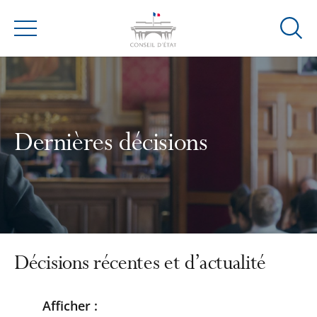
Ouvrir
Menu
la
modal
de
reche
Dernières décisions
Décisions récentes et d’actualité
Afficher :
Passer
Passer