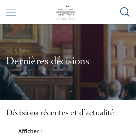
Ouvrir
Menu
la
modal
de
reche
Dernières décisions
Décisions récentes et d’actualité
Afficher :
Passer
Passer