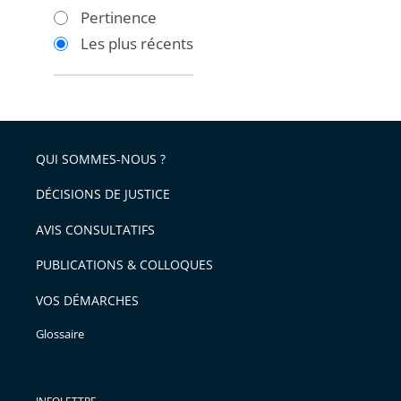
les
les
Pertinence
filtres
filtres
Les plus récents
pour
pour
arriver
arriver
après
avant
QUI SOMMES-NOUS ?
DÉCISIONS DE JUSTICE
AVIS CONSULTATIFS
PUBLICATIONS & COLLOQUES
VOS DÉMARCHES
Glossaire