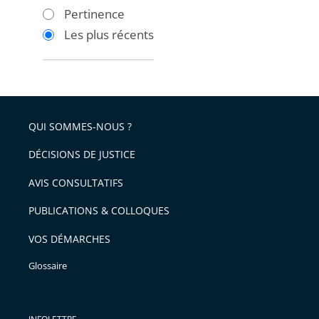
les
les
Pertinence
filtres
filtres
Les plus récents
pour
pour
arriver
arriver
après
avant
QUI SOMMES-NOUS ?
DÉCISIONS DE JUSTICE
AVIS CONSULTATIFS
PUBLICATIONS & COLLOQUES
VOS DÉMARCHES
Glossaire