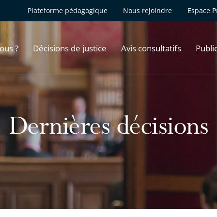
Plateforme pédagogique
Nous rejoindre
Espace P
ous ?
Décisions de justice
Avis consultatifs
Publi
Dernières décisions