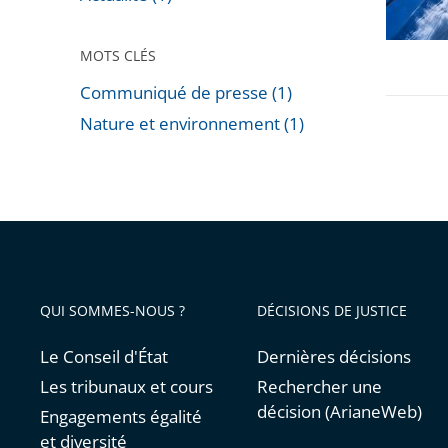
à
la
MOTS CLÉS
«
Tour
Communiqué de presse (1)
Triangle
Nature et environnement (1)
Passer
»
les
filtres
pour
arriver
avant
QUI SOMMES-NOUS ?
DÉCISIONS DE JUSTICE
Le Conseil d'État
Dernières décisions
Les tribunaux et cours
Rechercher une
décision (ArianeWeb)
Engagements égalité
et diversité