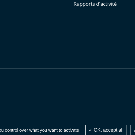
Rapports d'activité
personnelles
-
Publications administratives
-
Accessibilité : parti
ou control over what you want to activate
OK, accept all