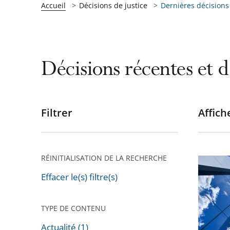
Accueil
Décisions de justice
Dernières décisions
Décisions récentes et d
Filtrer
Affiche
Passer
les
filtres
pour
RÉINITIALISATION DE LA RECHERCHE
Appels
arriver
contre
Effacer le(s) filtre(s)
après
les
jugeme
TYPE DE CONTENU
relatifs
Actualité (1)