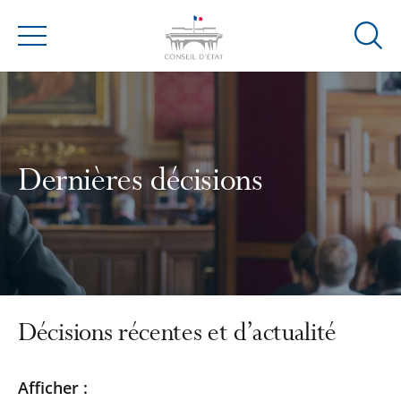
Ouvrir
Menu
la
modal
de
reche
Dernières décisions
Décisions récentes et d’actualité
Passer
Passer
Afficher :