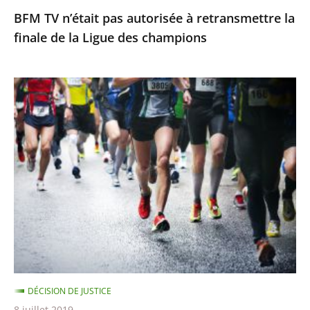
BFM TV n’était pas autorisée à retransmettre la
des
finale de la Ligue des champions
champions
Suspension
provisoire
de
Clémence
Calvin
DÉCISION DE JUSTICE
8 juillet 2019