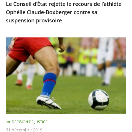
Le Conseil d’État rejette le recours de l’athlète
sa
Ophélie Claude-Boxberger contre sa
suspension
suspension provisoire
provisoire
BFM
TV
n’était
pas
autorisée
à
retransmettre
la
finale
de
DÉCISION DE JUSTICE
la
31 décembre 2019
Ligue