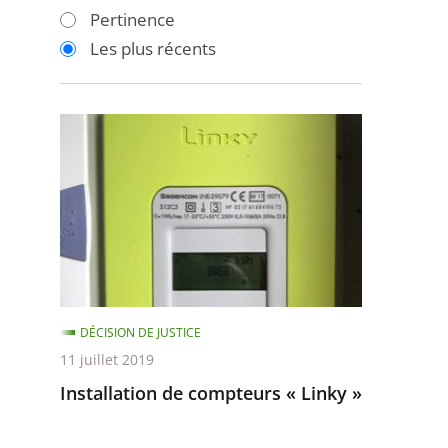
les
les
Pertinence
filtres
filtres
Les plus récents
pour
pour
arriver
arriver
après
avant
Installation
de
compteurs
«
Linky
»
DÉCISION DE JUSTICE
11 juillet 2019
Installation de compteurs « Linky »