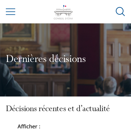
Ouvrir
Menu
la
modal
de
reche
Dernières décisions
Décisions récentes et d’actualité
Afficher :
Passer
Passer