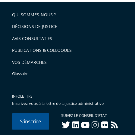
pour
de
arriver
QUI SOMMES-NOUS ?
l'article
après
pour
DÉCISIONS DE JUSTICE
arriver
AVIS CONSULTATIFS
avant
PUBLICATIONS & COLLOQUES
VOS DÉMARCHES
Glossaire
INFOLETTRE
Inscrivez-vous à la lettre de la Justice administrative
SUIVEZ LE CONSEIL D'ETAT
S'inscrire
twitter
linkedIn
youtube
instagram
flickr
rss