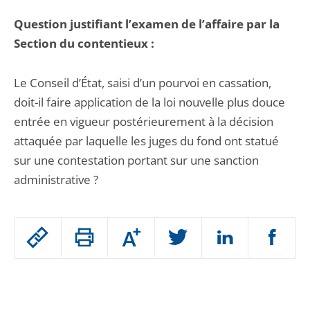
Question justifiant l’examen de l’affaire par la
Section du contentieux :
Le Conseil d’État, saisi d’un pourvoi en cassation,
doit-il faire application de la loi nouvelle plus douce
entrée en vigueur postérieurement à la décision
attaquée par laquelle les juges du fond ont statué
sur une contestation portant sur une sanction
administrative ?
Passer
Augmenter
le
ou
réduire
partage
Passer
la
taille
de
le
de
la
l'article
partage
police