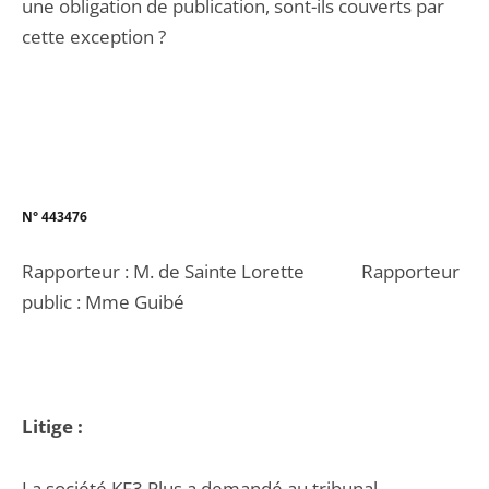
une obligation de publication, sont-ils couverts par
cette exception ?
N° 44
3476
Rapporteur : M. de Sainte Lorette Rapporteur
public : Mme Guibé
Litige :
La société KF3 Plus a demandé au tribunal