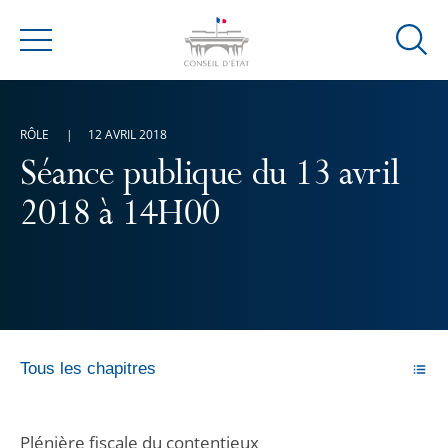
Ouvrir
Menu
la
modal
de
RÔLE
12 AVRIL 2018
reche
Séance publique du 13 avril
2018 à 14H00
Tous les chapitres
Plénière fiscale du contentieux