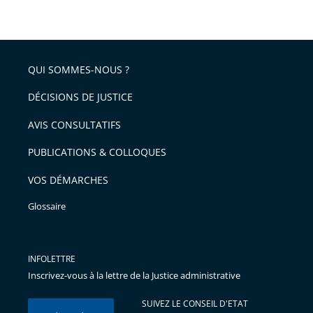
taille
de
le
de
la
l'article
partage
police
pour
de
arriver
QUI SOMMES-NOUS ?
l'article
après
pour
DÉCISIONS DE JUSTICE
arriver
AVIS CONSULTATIFS
avant
PUBLICATIONS & COLLOQUES
VOS DÉMARCHES
Glossaire
INFOLETTRE
Inscrivez-vous à la lettre de la Justice administrative
SUIVEZ LE CONSEIL D'ETAT