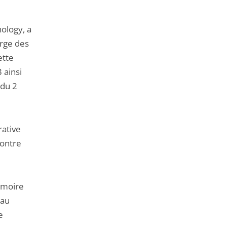
de
l'article
nology, a
pour
arge des
arriver
ette
avant
 ainsi
 du 2
rative
contre
émoire
 au
e