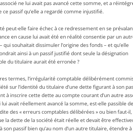
associé ne lui avait pas avancé cette somme, et a réintégr
 ce passif qu’elle a regardé comme injustifié.
été peut-elle faire échec à ce redressement en se prévalan
ance en cause lui avait été en réalité consentie par un aut
– qui souhaitait dissimuler l’origine des fonds – et qu’elle
ndrait ainsi à un passif justifié dont seule la désignation
e du titulaire aurait été erronée ?
tres termes, l’irrégularité comptable délibérément commi
été sur l’identité du titulaire d’une dette figurant à son pas
nt à inscrire cette dette au compte courant d’un autre as
i lui avait réellement avancé la somme, est-elle passible de
dite des « erreurs comptables délibérées » ou bien faut-il,
e la dette de la société était réelle et devait être effecti
 à son passif bien qu’au nom d’un autre titulaire, étendre à