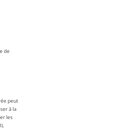
re de
rée peut
ser à la
er les
RL