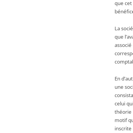
que cet 
bénéfice
La soci
que l’av
associé 
correspo
comptabl
En d’au
une soci
consista
celui qu
théorie 
motif qu
inscrite