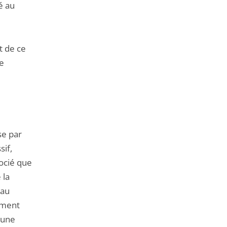
é au
t de ce
re
se par
sif,
socié que
 la
 au
vement
 une