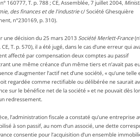
 n° 160777, T. p. 788 ; CE, Assemblée, 7 juillet 2004,
Minist
ie, des finances et de l'industrie
c/ Société Ghesquière
ent, n°230169, p. 310).
ar une décision du 25 mars 2013
Société Merlett-France
(n
CE, T. p. 570), il a été jugé, dans le cas d’une erreur qui ava
nt affecté par compensation deux comptes au passif
trant une même créance d’un même tiers et n’avait pas e
nce d’augmenter l’actif net d’une société, « qu’une telle 
soit regardée comme rectifiable ou délibérée ne saurait av
nce sur le bénéfice net de la société » et ne pouvait dès lo
un redressement.
èce, l’administration fiscale a constaté qu’une entreprise a
ilisé à son passif, au nom d’un associé, une dette corres
vance consentie pour l’acquisition d’un ensemble immobilie