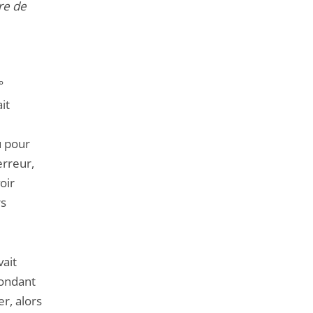
re de
°
it
u pour
erreur,
oir
rs
vait
pondant
r, alors