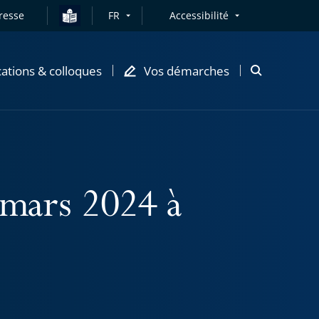
resse
FR
Accessibilité
cations & colloques
Vos démarches
Ouvrir
la
modale
de
recherche
 mars 2024 à