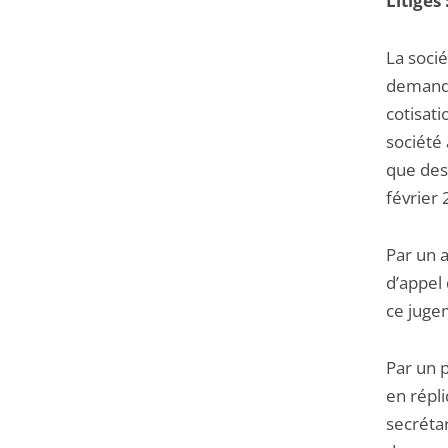
Litiges 
l'article
pour
La socié
arriver
demandé
avant
cotisat
société 
que des
février 
Par un 
d’appel 
ce jug
Par un 
en répl
secrétar