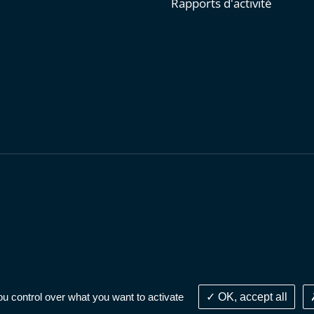
Rapports d'activité
personnelles
-
Publications administratives
-
Accessibilité : parti
ou control over what you want to activate
OK, accept all