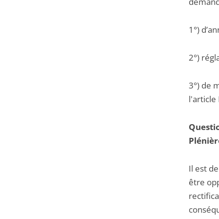
demande
1°) d’an
2°) régl
3°) de m
l'articl
Questio
Plénière
Il est 
être opp
rectific
conséqu