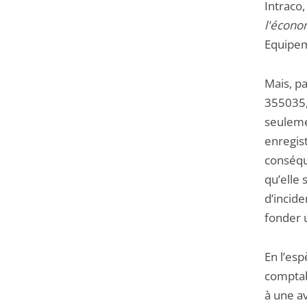
Intraco,
l'économ
Equipem
Mais, p
355035, 
seuleme
enregis
conséque
qu’elle 
d’incide
fonder 
En l’esp
comptab
à une a