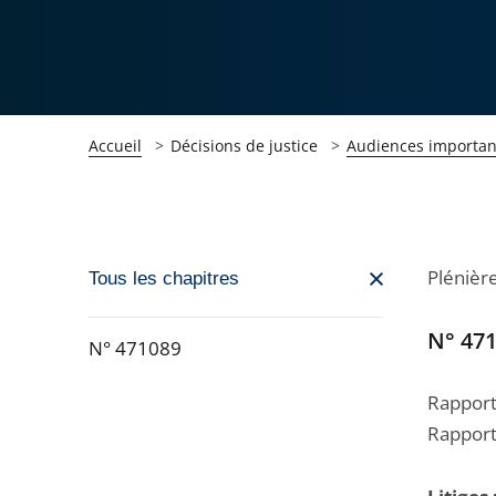
Accueil
Décisions de justice
Audiences importan
Passer
Plénière
Tous les chapitres
la
navigation
N° 47
N° 471089
de
Passer
l'article
Rappor
la
pour
Rapport
navigation
arriver
de
après