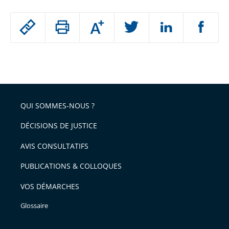
Passer
Augmenter
le
ou
réduire
partage
Passer
la
taille
de
le
de
la
l'article
partage
police
pour
de
arriver
QUI SOMMES-NOUS ?
l'article
après
pour
DÉCISIONS DE JUSTICE
arriver
AVIS CONSULTATIFS
avant
PUBLICATIONS & COLLOQUES
VOS DÉMARCHES
Glossaire