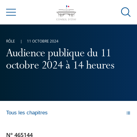
Ouvrir
Menu
la
modal
de
RÔLE
11 OCTOBRE 2024
reche
Audience publique du 11
octobre 2024 à 14 heures
Tous les chapitres
N° 465144