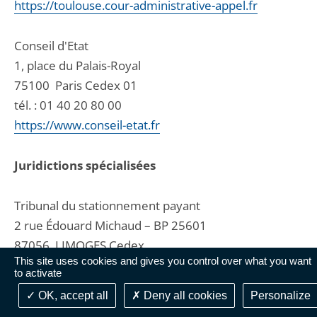
https://toulouse.cour-administrative-appel.fr
Conseil d'Etat
1, place du Palais-Royal
75100
Paris Cedex 01
tél. :
01 40 20 80 00
https://www.conseil-etat.fr
Juridictions spécialisées
Tribunal du stationnement payant
2 rue Édouard Michaud – BP 25601
87056
LIMOGES Cedex
This site uses cookies and gives you control over what you want
tél. :
05 87 19 38 00
to activate
fax : 0544248051
OK, accept all
Deny all cookies
Personalize
contact@ccsp.fr