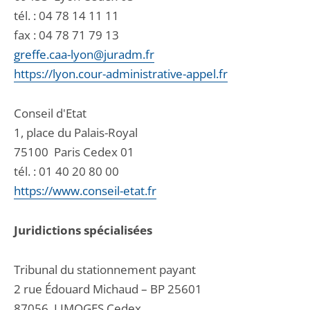
tél. :
04 78 14 11 11
fax : 04 78 71 79 13
greffe.caa-lyon@juradm.fr
https://lyon.cour-administrative-appel.fr
Conseil d'Etat
1, place du Palais-Royal
75100
Paris Cedex 01
tél. :
01 40 20 80 00
https://www.conseil-etat.fr
Juridictions spécialisées
Tribunal du stationnement payant
2 rue Édouard Michaud – BP 25601
87056
LIMOGES Cedex