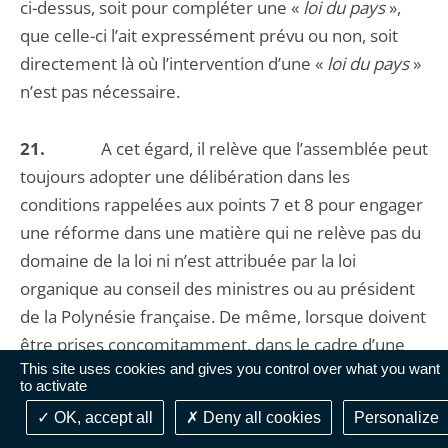
ci-dessus, soit pour compléter une «
loi du pays
»,
que celle-ci l’ait expressément prévu ou non, soit
directement là où l’intervention d’une «
loi du pays
»
n’est pas nécessaire.
21.
A cet égard, il relève que l’assemblée peut
toujours adopter une délibération dans les
conditions rappelées aux points 7 et 8 pour engager
une réforme dans une matière qui ne relève pas du
domaine de la loi ni n’est attribuée par la loi
organique au conseil des ministres ou au président
de la Polynésie française. De même, lorsque doivent
être prises concomitamment, dans le cadre d’une
This site uses cookies and gives you control over what you want
réforme globale, d’une part, des mesures relevant
to activate
du domaine de la loi et, d’autre part, des mesures
OK, accept all
Deny all cookies
Personalize
relevant du domaine réglementaire, sans que ces