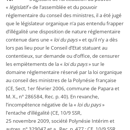
«
législatif
» de l’assemblée et du pouvoir
réglementaire du conseil des ministres, il a été jugé
que le législateur organique n’a pas entendu frapper
d’illégalité une disposition de nature réglementaire
contenue dans une «
loi
du pays
» et qu’il n’y a dès
lors pas lieu pour le Conseil d’Etat statuant au
contentieux, sur demande ou d’office, de censurer
les empiètements de la «
loi du pays
» sur le
domaine réglementaire réservé par la loi organique
au conseil des ministres de la Polynésie française
(CE, Sect, 1er février 2006, commune de Papara et
M. X., n° 286584, Rec. p. 40). En revanche,
l’incompétence négative de la «
loi du pays
»
l’entache d’illégalité (CE, 10/9 SSR,
25 novembre 2009, société Polynésie Intérim et
autres, n° 329047 et a., Rec. p. 477 ; CE, 10/9 SSR,