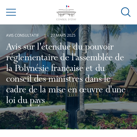
Ouvrir
Menu
la
modal
AVIS CONSULTATIF
27 MARS 2025
de
reche
Avis sur l'étendue du pouvoir
réglementaire de l'assemblée de
la Polynésie française et du
conseil des ministres dans le
cadre de la mise en œuvre d'une
loi du pays