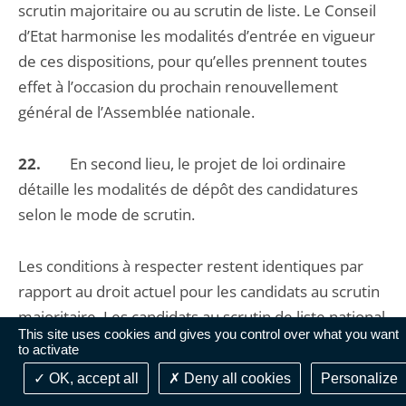
scrutin majoritaire ou au scrutin de liste. Le Conseil
d’Etat harmonise les modalités d’entrée en vigueur
de ces dispositions, pour qu’elles prennent toutes
effet à l’occasion du prochain renouvellement
général de l’Assemblée nationale.
22.
En second lieu, le projet de loi ordinaire
détaille les modalités de dépôt des candidatures
selon le mode de scrutin.
Les conditions à respecter restent identiques par
rapport au droit actuel pour les candidats au scrutin
majoritaire. Les candidats au scrutin de liste national
This site uses cookies and gives you control over what you want
sont soumis, en substance, aux mêmes exigences ;
to activate
certaines sont néanmoins adaptées aux
OK, accept all
Deny all cookies
Personalize
caractéristiques de ce scrutin, et elles s’inspirent