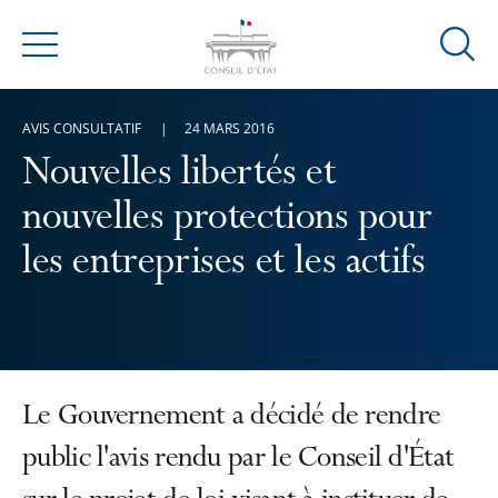
Ouvrir
Menu
la
modal
AVIS CONSULTATIF
24 MARS 2016
de
reche
Nouvelles libertés et
nouvelles protections pour
les entreprises et les actifs
Le Gouvernement a décidé de rendre
public l'avis rendu par le Conseil d'État