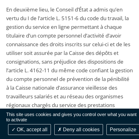
En deuxième lieu, le Conseil d’État a admis qu’en
vertu du I de l’article L. 5151-6 du code du travail, la
gestion du service en ligne permettant à chaque
titulaire d’un compte personnel d’activité d’avoir
connaissance des droits inscrits sur celui-ci et de les
utiliser soit assurée par la Caisse des dépôts et
consignations, sans préjudice des dispositions de
l’article L. 4162-11 du même code confiant la gestion
du compte personnel de prévention de la pénibilité
à la Caisse nationale d’assurance vieillesse des
travailleurs salariés et au réseau des organismes
régionaux chargés du service des prestations
d’assurance vieillesse du régime général de sécurité
This site uses cookies and gives you control over what you want
to activate
sociale. Il a toutefois attiré l’attention du
OK, accept all
Deny all cookies
Personalize
Gouvernement sur l’opportunité de prévoir la