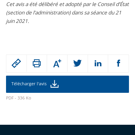
Cet avis a été délibéré et adopté par le Conseil d’État
(section de l’administration) dans sa séance du 21
juin 2021.
Passer
Augmenter
le
ou
réduire
partage
la
taille
de
Télécharger l'avis
de
la
l'article
police
PDF - 336 Ko
pour
Passer
arriver
le
après
partage
de