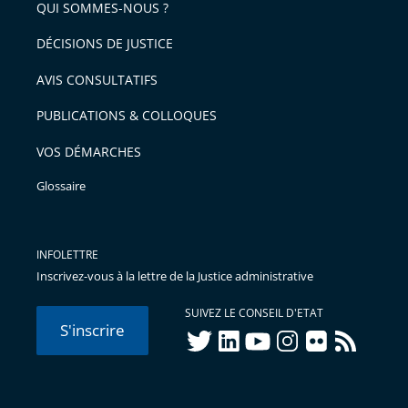
QUI SOMMES-NOUS ?
l'article
pour
DÉCISIONS DE JUSTICE
arriver
AVIS CONSULTATIFS
avant
PUBLICATIONS & COLLOQUES
VOS DÉMARCHES
Glossaire
INFOLETTRE
Inscrivez-vous à la lettre de la Justice administrative
SUIVEZ LE CONSEIL D'ETAT
S'inscrire
twitter
linkedIn
youtube
instagram
flickr
rss