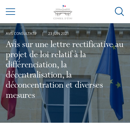
Ouvrir
Menu
la
modal
AVIS CONSULTATIF
23 JUIN 2021
de
reche
Avis sur une lettre rectificative au
projet de loi relatif à la
différenciation, la
décentralisation, la
déconcentration et diverses
mesures