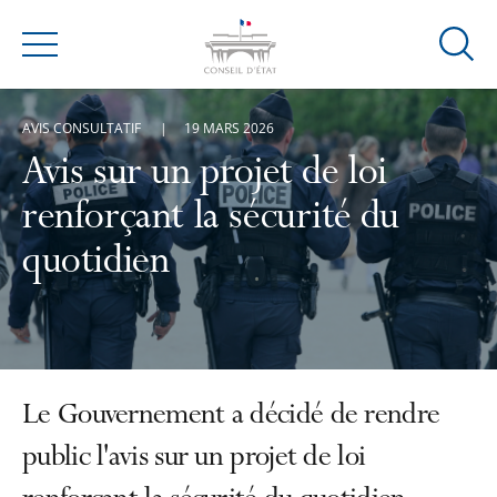
Ouvrir
Menu
la
modal
AVIS CONSULTATIF
19 MARS 2026
de
reche
Avis sur un projet de loi
renforçant la sécurité du
quotidien
Le Gouvernement a décidé de rendre
public l'avis sur un projet de loi