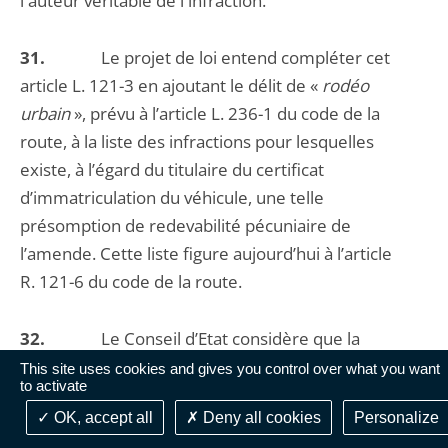
l'auteur véritable de l'infraction.
31.
Le projet de loi entend compléter cet
article L. 121-3 en ajoutant le délit de «
rodéo
urbain
», prévu à l’article L. 236-1 du code de la
route, à la liste des infractions pour lesquelles
existe, à l’égard du titulaire du certificat
d’immatriculation du véhicule, une telle
présomption de redevabilité pécuniaire de
l’amende. Cette liste figure aujourd’hui à l’article
R. 121-6 du code de la route.
32.
Le Conseil d’Etat considère que la
disposition qui ajoute un délit à cette liste relève du
This site uses cookies and gives you control over what you want
to activate
niveau règlementaire et propose de ne pas la
OK, accept all
Deny all cookies
Personalize
maintenir dans le projet de loi.