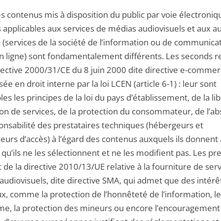
s contenus mis à disposition du public par voie électroniqu
 applicables aux services de médias audiovisuels et aux a
s (services de la société de l’information ou de communica
en ligne) sont fondamentalement différents. Les seconds r
irective 2000/31/CE du 8 juin 2000 dite directive e-commer
ée en droit interne par la loi LCEN (article 6-1) : leur sont
les les principes de la loi du pays d’établissement, de la li
ion de services, de la protection du consommateur, de l’a
onsabilité des prestataires techniques (hébergeurs et
seurs d’accès) à l’égard des contenus auxquels ils donnent
 qu’ils ne les sélectionnent et ne les modifient pas. Les p
 de la directive 2010/13/UE relative à la fourniture de ser
audiovisuels, dite directive SMA, qui admet que des intérê
x, comme la protection de l’honnêteté de l’information, le
sme, la protection des mineurs ou encore l’encouragement 