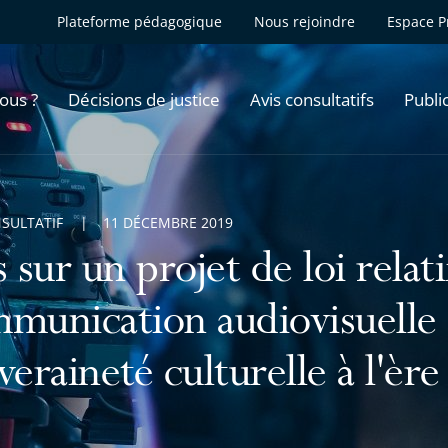
Plateforme pédagogique
Nous rejoindre
Espace P
ous ?
Décisions de justice
Avis consultatifs
Publi
NSULTATIF
11 DÉCEMBRE 2019
 sur un projet de loi relatif
munication audiovisuelle e
veraineté culturelle à l'è