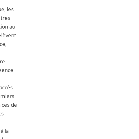
e, les
utres
tion au
elèvent
ce,
bre
bsence
 accès
remiers
vices de
ts
à la