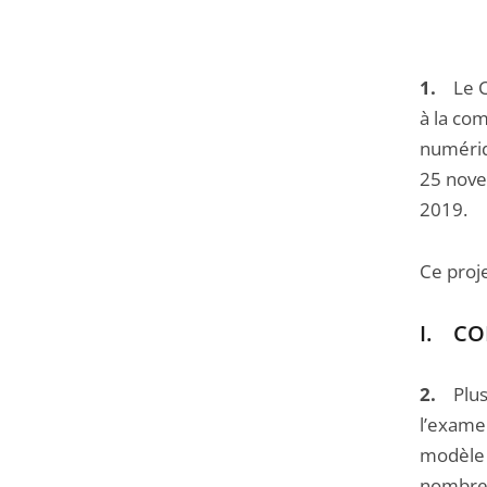
navigation
de
l'article
1.
Le Con
pour
à la com
arriver
numériqu
avant
25 nove
2019.
Ce proje
I. CO
2.
Plusi
l’examen
modèle h
nombreu