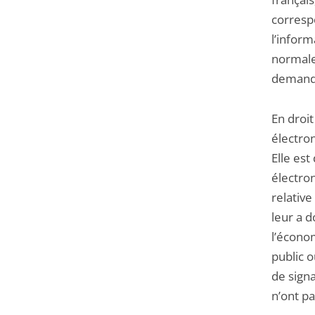
correspo
l’inform
normale
demande
En droit
électron
Elle est
électron
relative
leur a d
l’écono
public o
de sign
n’ont p