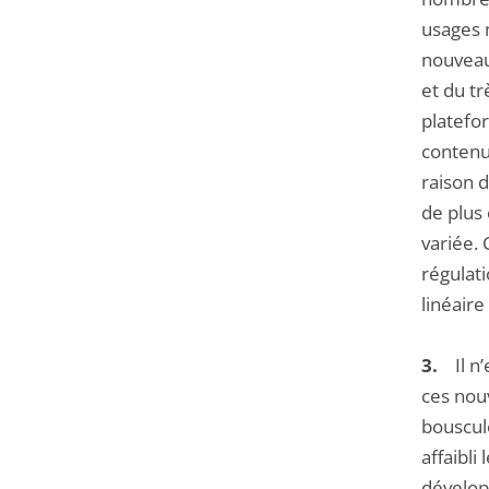
usages 
nouveau
et du t
platefo
contenu
raison d
de plus
variée.
régulati
linéair
3.
Il n’
ces nou
bouscul
affaibli
développ