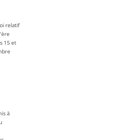
i relatif
l'ère
es 15 et
mbre
mis à
u
es