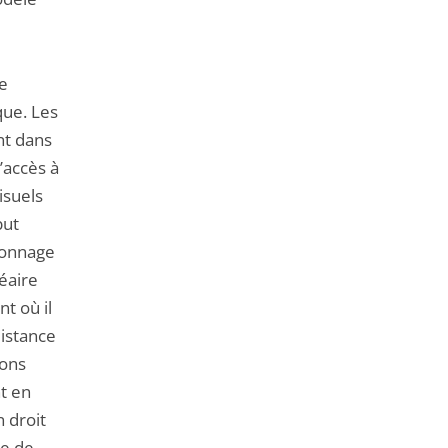
de
que. Les
nt dans
’accès à
isuels
but
sionnage
néaire
t où il
distance
ions
nt en
n droit
re de