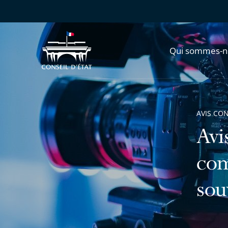
Qui sommes-n
AVIS CO
Avis
com
sou