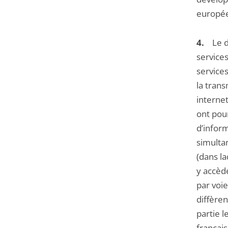
européen
4.
Le dro
service
service
la trans
interne
ont pou
d’inform
simultan
(dans la
y accède
par voi
diffèren
partie l
français