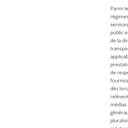
Parmi le
régimes
service
public 
de la d
transpos
applicab
prestat
de resp
fournis
dès lors
relèvent
médias 
générau
plurali