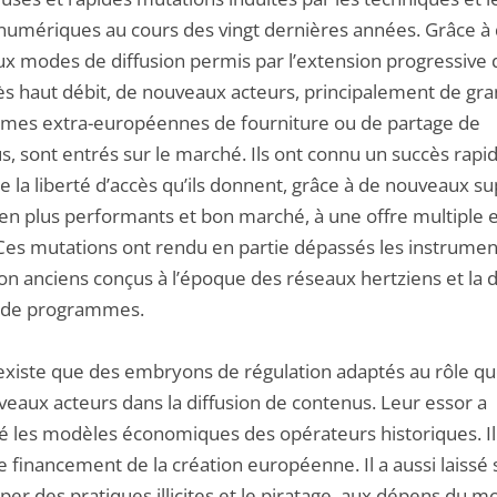
numériques au cours des vingt dernières années. Grâce à
x modes de diffusion permis par l’extension progressive 
rès haut débit, de nouveaux acteurs, principalement de gr
rmes extra-européennes de fourniture ou de partage de
s, sont entrés sur le marché. Ils ont connu un succès rapi
e la liberté d’accès qu’ils donnent, grâce à de nouveaux s
 en plus performants et bon marché, à une offre multiple 
 Ces mutations ont rendu en partie dépassés les instrumen
on anciens conçus à l’époque des réseaux hertziens et la d
e de programmes.
existe que des embryons de régulation adaptés au rôle qu
veaux acteurs dans la diffusion de contenus. Leur essor a
é les modèles économiques des opérateurs historiques. Il
 le financement de la création européenne. Il a aussi laissé 
er des pratiques illicites et le piratage, aux dépens du m