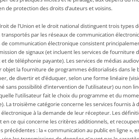
 de protection des droits d’auteurs et voisins.
it de l’Union et le droit national distinguent trois types 
s transportés par les réseaux de communication électroni
s de communication électronique consistent principaleme
mission de signaux (et incluent les services de fourniture d
t et de téléphonie payante). Les services de médias audiov
r objet la fourniture de programmes éditorialisés dans le 
er, de divertir et d’éduquer, selon une forme linéaire (vi
é sans possibilité d’intervention de l’utilisateur) ou non li
quelle l’utilisateur fait le choix du programme et du momen
). La troisième catégorie concerne les services fournis à 
e électronique à la demande de leur récepteur. Les définit
t en ce qui concerne les critères additionnels, et recoupe
es précédentes : la « communication au public en ligne », e
, vise les transmissions de données n’ayant pas le caractè