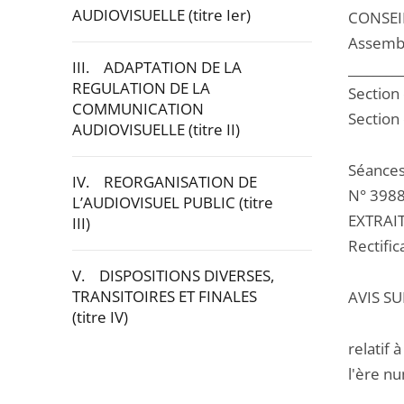
AUDIOVISUELLE (titre Ier)
CONSEI
Assemb
III. ADAPTATION DE LA
________
REGULATION DE LA
Section 
COMMUNICATION
Sectio
AUDIOVISUELLE (titre II)
Séances
IV. REORGANISATION DE
N° 398
L’AUDIOVISUEL PUBLIC (titre
EXTRAI
III)
Rectifi
V. DISPOSITIONS DIVERSES,
TRANSITOIRES ET FINALES
AVIS SU
(titre IV)
relatif 
Passer
l'ère n
la