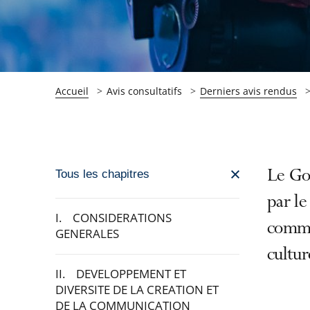
Accueil
Avis consultatifs
Derniers avis rendus
Passer
Le Go
Tous les chapitres
la
par le
navigation
I. CONSIDERATIONS
commun
de
GENERALES
l'article
cultur
pour
II. DEVELOPPEMENT ET
arriver
DIVERSITE DE LA CREATION ET
DE LA COMMUNICATION
après