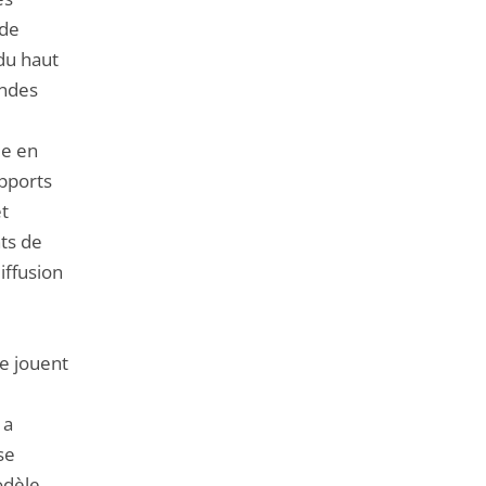
 de
du haut
andes
de en
upports
et
ts de
iffusion
e jouent
 a
se
odèle