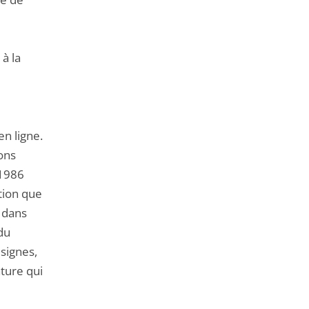
à la
en ligne.
ions
 1986
ction que
e dans
du
signes,
ture qui