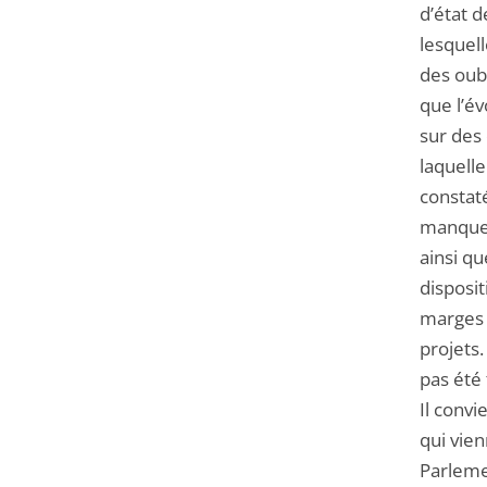
d’état d
lesquell
des oubl
que l’é
sur des 
laquell
constaté
manque 
ainsi q
disposi
marges d
projets.
pas été
Il convi
qui vien
Parleme