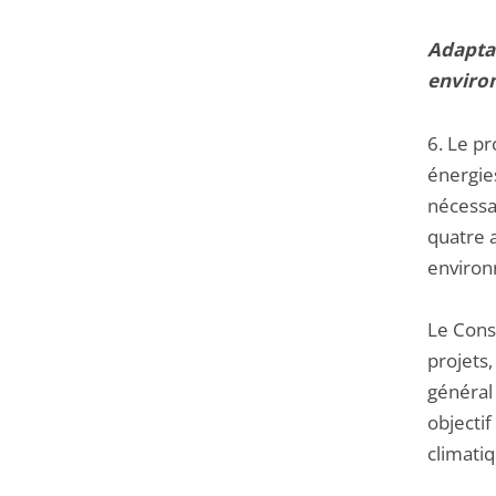
Adaptat
enviro
6. Le pr
énergie
nécessai
quatre 
environ
Le Conse
projets,
général 
objectif
climatiq