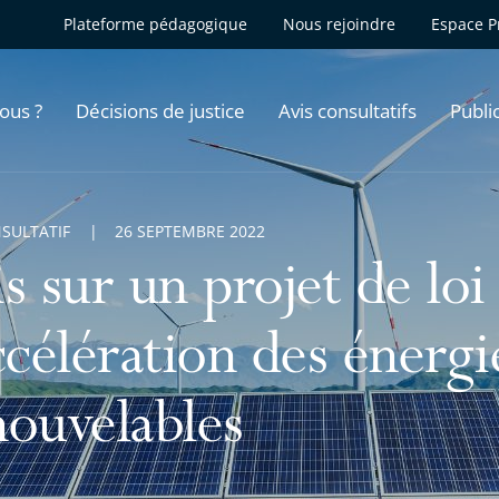
Plateforme pédagogique
Nous rejoindre
Espace P
ous ?
Décisions de justice
Avis consultatifs
Publi
NSULTATIF
26 SEPTEMBRE 2022
s sur un projet de loi 
ccélération des énergi
nouvelables