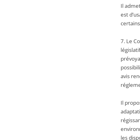
Il adme
est d’us
certains
7. Le Co
législat
prévoyan
possibil
avis ren
régleme
Il propo
adaptat
régissa
environn
les disp