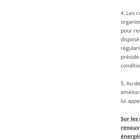
4. Les c
organis
pour re
disposé
régulari
préside 
conditi
5. Au-d
amélior
loi appe
Sur les
renouve
énergét