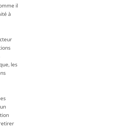
comme il
ité à
ecteur
tions
a
que, les
ons
les
mun
tion
retirer