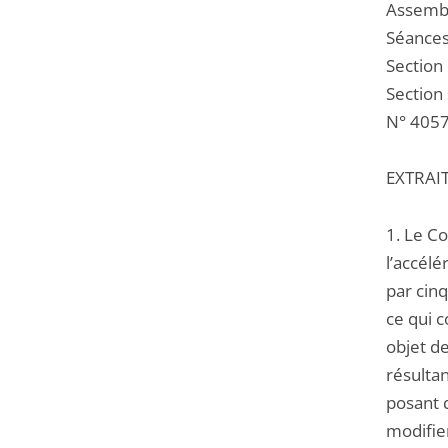
Assemb
Séances
Section 
Section 
N° 40
EXTRAI
1. Le Co
l’accélé
par cinq
ce qui c
objet de
résultan
posant 
modifier