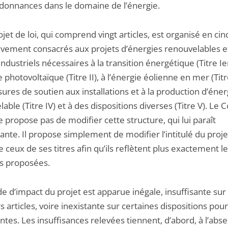
donnances dans le domaine de l’énergie.
ojet de loi, qui comprend vingt articles, est organisé en cinq
ivement consacrés aux projets d’énergies renouvelables e
industriels nécessaires à la transition énergétique (Titre Ier
e photovoltaïque (Titre II), à l’énergie éolienne en mer (Titre
res de soutien aux installations et à la production d’éner
able (Titre IV) et à des dispositions diverses (Titre V). Le C
e propose pas de modifier cette structure, qui lui paraît
sante. Il propose simplement de modifier l’intitulé du proje
e ceux de ses titres afin qu’ils reflètent plus exactement l
s proposées.
de d’impact du projet est apparue inégale, insuffisante sur
s articles, voire inexistante sur certaines dispositions pou
tes. Les insuffisances relevées tiennent, d’abord, à l’abs