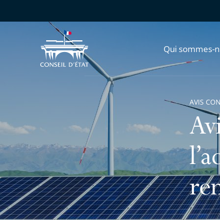
Qui sommes-n
AVIS CO
Avi
l’a
re