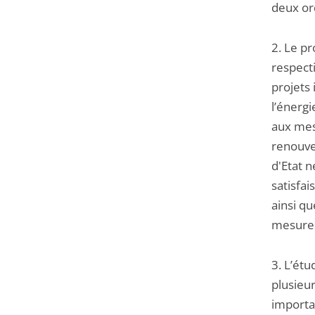
deux or
2. Le pr
respect
projets 
l’énergi
aux mesu
renouvel
d'Etat n
satisfai
ainsi qu
mesure
3. L’étu
plusieur
importan