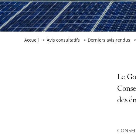
Accueil
Avis consultatifs
Derniers avis rendus
Passer
Passer
Le Go
la
la
Consei
navigation
navigation
des én
de
de
l'article
l'article
pour
pour
arriver
arriver
CONSEI
après
avant