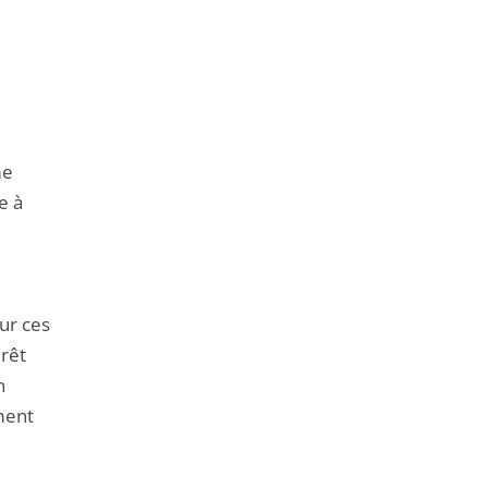
me
e à
ur ces
érêt
n
ement