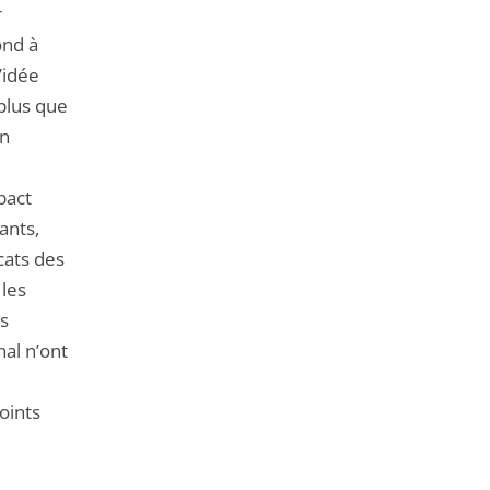
r
ond à
’idée
plus que
on
pact
ants,
cats des
 les
es
nal n’ont
oints