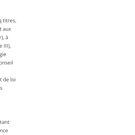
 titres,
t aux
), à
 III),
gie
onseil
t de loi
es
rtant
ence