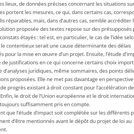
es lieux, de données précises concernant les situations su
es portent les mesures, ce qui, dans certains cas, corresp
is réparables, mais, dans d’autres cas, semble accréditer l
volution proposée des textes repose sur des présupposés 
constats étayés : tel est, en particulier, le cas de l’idée sel
e le contentieux serait une cause déterminante des délais
s pour la mise en œuvre d’un projet. Ensuite, l’étude d'im
de justifications en ce qui concerne certains choix import
ue d’analyses juridiques, même sommaires, des points déli
tions proposées. Elle ne met pas davantage en perspective
e progrès existant à droit constant pour l’accélération d
 Enfin, le droit de l’Union européenne et le droit internatio
 toujours suffisamment pris en compte.
ent que l’étude d’impact soit complétée sur les différents p
nent d’être mentionnés avant le dépôt du projet de loi au
nt.