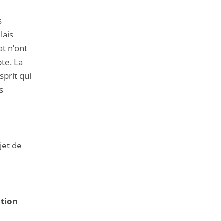
s
lais
t n’ont
te. La
sprit qui
s
jet de
ition