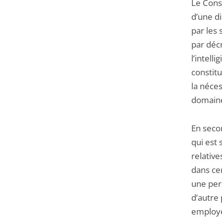
Le Conse
d’une d
par les 
par décr
l’intell
constit
la néces
domaine 
En secon
qui est
relative
dans cer
une pers
d’autre 
employe