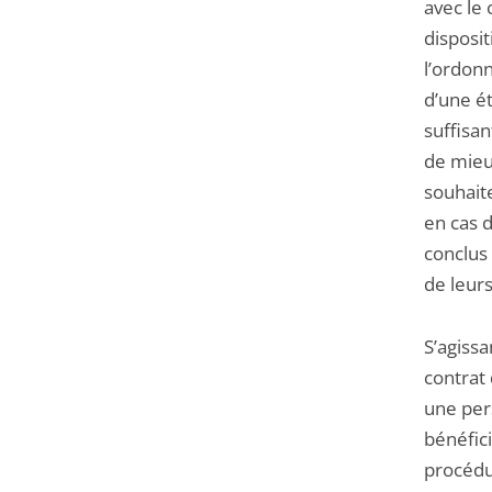
avec le 
disposit
l’ordonn
d’une ét
suffisa
de mieu
souhaite
en cas d
conclus
de leurs
S’agissa
contrat
une pers
bénéfici
procédur