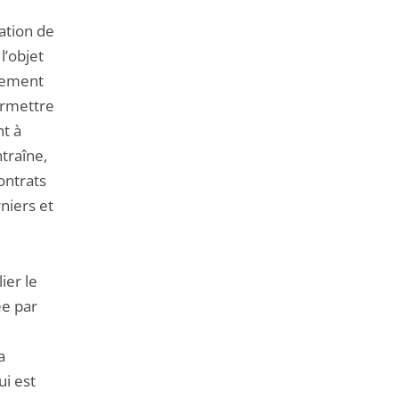
cation de
l’objet
alement
ermettre
t à
traîne,
contrats
niers et
ier le
ée par
a
ui est