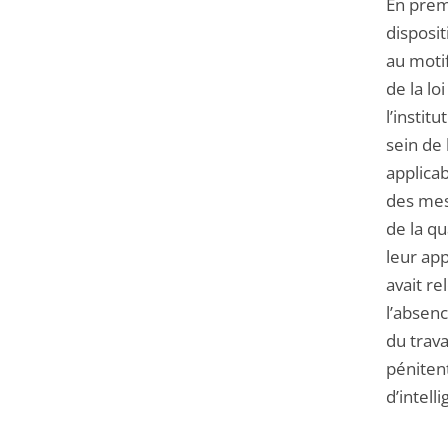
En premi
disposit
au motif
de la l
l’instit
sein de 
applica
des mesu
de la qu
leur app
avait r
l’absenc
du trava
pénitent
d’intellig