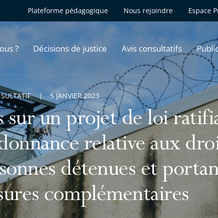
Plateforme pédagogique
Nous rejoindre
Espace P
ous ?
Décisions de justice
Avis consultatifs
Publi
NSULTATIF
5 JANVIER 2023
s sur un projet de loi ratifi
rdonnance relative aux dro
sonnes détenues et portan
ures complémentaires