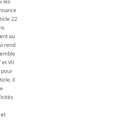
i les
donnance
ticle 22
ns
ment au
ui rend
nsemble
 et VII
s pour
cle, il
ue
icités
 et