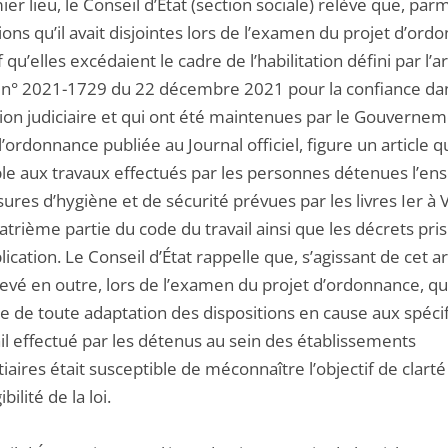
er lieu, le Conseil d’État (section sociale) relève que, parm
ions qu’il avait disjointes lors de l’examen du projet d’or
 qu’elles excédaient le cadre de l’habilitation défini par l’ar
oi n° 2021-1729 du 22 décembre 2021 pour la confiance da
ution judiciaire et qui ont été maintenues par le Gouverne
l’ordonnance publiée au Journal officiel, figure un article q
ble aux travaux effectués par les personnes détenues l’e
res d’hygiène et de sécurité prévues par les livres Ier à V
atrième partie du code du travail ainsi que les décrets pri
lication. Le Conseil d’État rappelle que, s’agissant de cet arti
elevé en outre, lors de l’examen du projet d’ordonnance, q
e de toute adaptation des dispositions en cause aux spécif
il effectué par les détenus au sein des établissements
iaires était susceptible de méconnaître l’objectif de clarté
ibilité de la loi.