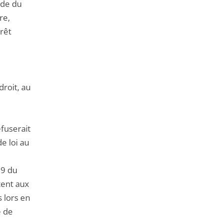
ode du
re,
érêt
droit, au
fuserait
e loi au
79 du
tent aux
s lors en
e de