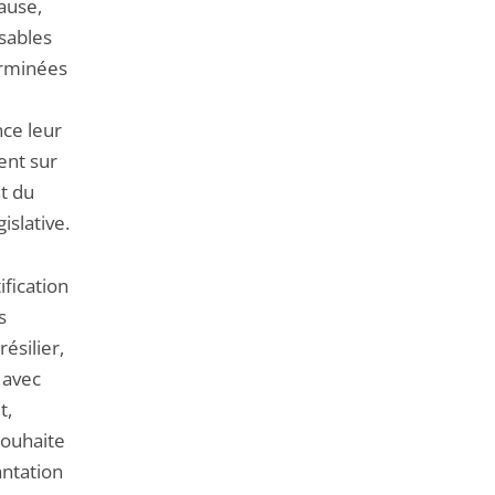
cause,
sables
terminées
nce leur
ent sur
nt du
islative.
ification
s
résilier,
 avec
t,
 souhaite
ntation