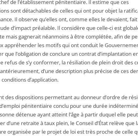
chef de l’établissement pénitentiaire. Il estime que ces
ions sont détachables de celles qui ont pour objet la ratifi
ance. Il observe qu’elles ont, comme elles le devaient, fait 
ude d’impact préalable. Il considère que celle-ci est glob
nte mais gagnerait néanmoins à être complétée, afin de p
x appréhender les motifs qui ont conduit le Gouvernemen
r que l’obligation de conclure un contrat d’implantation en
e refus de s’y conformer, la résiliation de plein droit des 
 antérieurement, d’une description plus précise de ces der
 conditions d’application.
nt des dispositions permettant au donneur d’ordre de résil
 d’emploi pénitentiaire conclu pour une durée indétermin
onne détenue ayant atteint l’âge à partir duquel elle peut
er d’une retraite à taux plein, le Conseil d’État relève que l
e organisée par le projet de loi est très proche de celle q