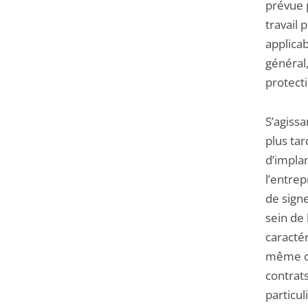
prévue p
travail 
applicab
général,
protecti
S’agissa
plus ta
d’impla
l’entre
de signe
sein de 
caractér
même cod
contrats
particul