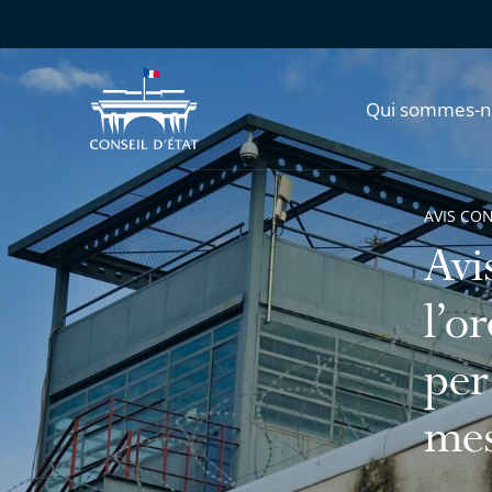
Qui sommes-n
AVIS CO
Avi
l’o
per
mes