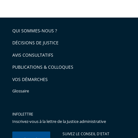
taille
de
le
de
la
l'article
partage
police
pour
de
arriver
QUI SOMMES-NOUS ?
l'article
après
pour
DÉCISIONS DE JUSTICE
arriver
AVIS CONSULTATIFS
avant
PUBLICATIONS & COLLOQUES
VOS DÉMARCHES
Glossaire
INFOLETTRE
Inscrivez-vous à la lettre de la Justice administrative
SUIVEZ LE CONSEIL D'ETAT