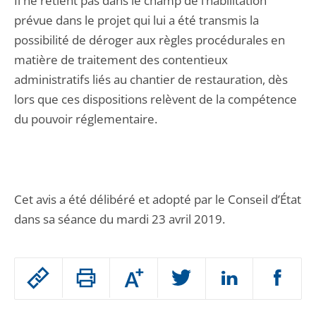
Il ne retient pas dans le champ de l’habilitation
prévue dans le projet qui lui a été transmis la
possibilité de déroger aux règles procédurales en
matière de traitement des contentieux
administratifs liés au chantier de restauration, dès
lors que ces dispositions relèvent de la compétence
du pouvoir réglementaire.
Cet avis a été délibéré et adopté par le Conseil d’État
dans sa séance du mardi 23 avril 2019.
Passer
Augmenter
le
ou
réduire
partage
Passer
la