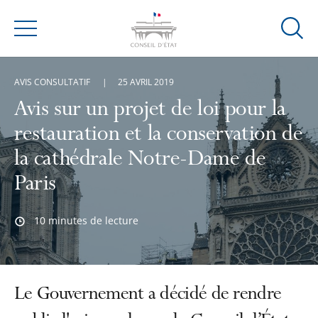
Ouvrir
Menu
la
modal
AVIS CONSULTATIF
25 AVRIL 2019
de
reche
Avis sur un projet de loi pour la
restauration et la conservation de
la cathédrale Notre-Dame de
Paris
10 minutes de lecture
Le Gouvernement a décidé de rendre