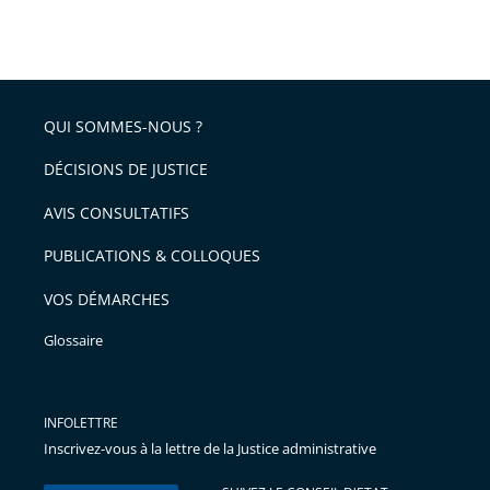
Passer
arriver
le
après
partage
de
QUI SOMMES-NOUS ?
l'article
pour
DÉCISIONS DE JUSTICE
arriver
AVIS CONSULTATIFS
avant
PUBLICATIONS & COLLOQUES
VOS DÉMARCHES
Glossaire
INFOLETTRE
Inscrivez-vous à la lettre de la Justice administrative