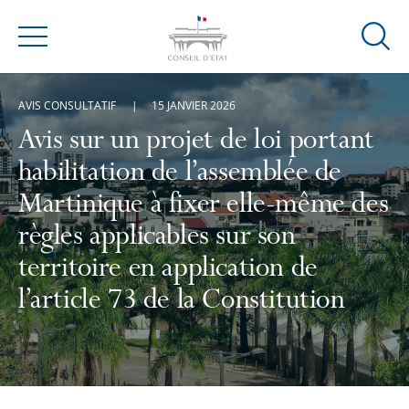
Ouvrir
Menu
la
modal
AVIS CONSULTATIF
15 JANVIER 2026
de
reche
Avis sur un projet de loi portant
habilitation de l’assemblée de
Martinique à fixer elle-même des
règles applicables sur son
territoire en application de
l’article 73 de la Constitution