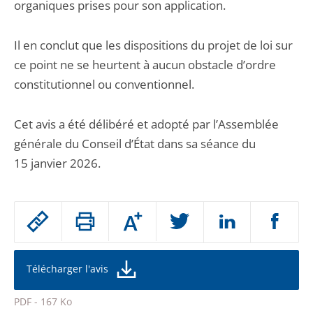
organiques prises pour son application.
Il en conclut que les dispositions du projet de loi sur
ce point ne se heurtent à aucun obstacle d’ordre
constitutionnel ou conventionnel.
Cet avis a été délibéré et adopté par l’Assemblée
générale du Conseil d’État dans sa séance du
15 janvier 2026.
Passer
Augmenter
le
ou
réduire
partage
la
taille
de
Télécharger l'avis
de
la
l'article
police
PDF - 167 Ko
pour