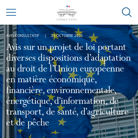
Ouvrir
Menu
la
modal
AVIS CONSULTATIF
23 OCTOBRE 2025
de
reche
Avis sur un projet de loi portant
diverses dispositions d’adaptation
au droit de l’Union européenne
en matière économique,
financière, environnementale,
énergétique, d’information, de
transport, de santé, d’agriculture
et de pêche