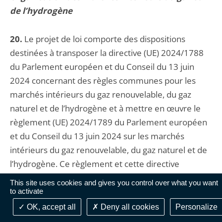
de l’hydrogène
20.
Le projet de loi comporte des dispositions
destinées à transposer la directive (UE) 2024/1788
du Parlement européen et du Conseil du 13 juin
2024 concernant des règles communes pour les
marchés intérieurs du gaz renouvelable, du gaz
naturel et de l’hydrogène et à mettre en œuvre le
règlement (UE) 2024/1789 du Parlement européen
et du Conseil du 13 juin 2024 sur les marchés
intérieurs du gaz renouvelable, du gaz naturel et de
l’hydrogène. Ce règlement et cette directive
constituent le quatrième « paquet gaz », qui
This site uses cookies and gives you control over what you want
encourage le développement de gaz d’origine
to activate
renouvelable, et organise la diminution anticipée du
OK, accept all
Deny all cookies
Personalize
recours au gaz naturel fossile. Ce « paquet gaz » crée