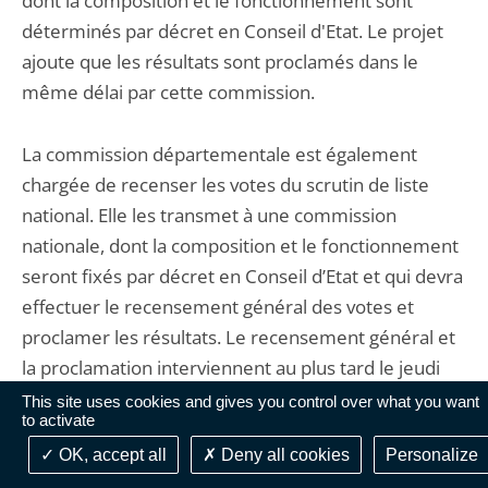
dont la composition et le fonctionnement sont
déterminés par décret en Conseil d'Etat. Le projet
ajoute que les résultats sont proclamés dans le
même délai par cette commission.
La commission départementale est également
chargée de recenser les votes du scrutin de liste
national. Elle les transmet à une commission
nationale, dont la composition et le fonctionnement
seront fixés par décret en Conseil d’Etat et qui devra
effectuer le recensement général des votes et
proclamer les résultats. Le recensement général et
la proclamation interviennent au plus tard le jeudi
qui suit le scrutin, par cohérence avec les
This site uses cookies and gives you control over what you want
to activate
dispositions applicables au scrutin majoritaire ou à
OK, accept all
Deny all cookies
Personalize
d’autres élections.