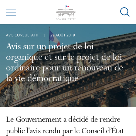
Ouvrir
Menu
la
modal
AVIS CONSULTATIF
29 AOÛT 2019
de
reche
Avis sur un projet de loi
organique et sur le projet de loi
ordinaire pour un renouveau de
la vie démocratique
Le Gouvernement a décidé de rendre
public l'avis rendu par le Conseil d’État