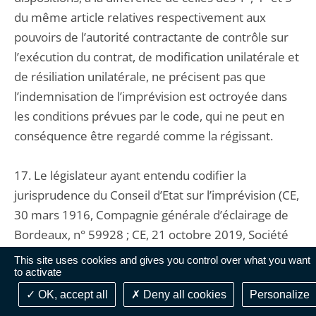
du même article relatives respectivement aux
pouvoirs de l’autorité contractante de contrôle sur
l’exécution du contrat, de modification unilatérale et
de résiliation unilatérale, ne précisent pas que
l’indemnisation de l’imprévision est octroyée dans
les conditions prévues par le code, qui ne peut en
conséquence être regardé comme la régissant.
17. Le législateur ayant entendu codifier la
jurisprudence du Conseil d’Etat sur l’imprévision (CE,
30 mars 1916, Compagnie générale d’éclairage de
Bordeaux, n° 59928 ; CE, 21 octobre 2019, Société
Alliance, n° 419155), sans y déroger ni en préciser
This site uses cookies and gives you control over what you want
to activate
les conditions d’application, les principes que cette
jurisprudence a dégagés demeurent.
OK, accept all
Deny all cookies
Personalize
Parmi ces principes figure celui selon lequel