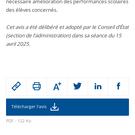
nécessaire amélioration des performances scolaires
des élèves concernés.
Cet avis a été délibéré et adopté par le Conseil d’État
(section de l’administration) dans sa séance du 15
avril 2025.
Passer
Augmenter
le
ou
réduire
partage
la
taille
de
Télécharger l'avis
de
la
l'article
police
PDF - 122 Ko
pour
Passer
arriver