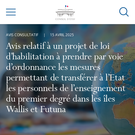
Ouvrir
Menu
la
modal
AVIS CONSULTATIF
15 AVRIL 2025
de
reche
Avis relatif à un projet de loi
d’habilitation à prendre par voie
d’ordonnance les mesures
permettant de transférer à l’Etat
les personnels de l’enseignement
du premier degré dans les îles
Wallis et Futuna