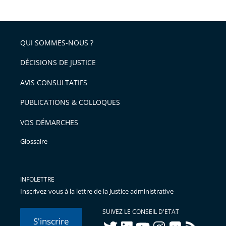
le
après
partage
de
QUI SOMMES-NOUS ?
l'article
pour
DÉCISIONS DE JUSTICE
arriver
AVIS CONSULTATIFS
avant
PUBLICATIONS & COLLOQUES
VOS DÉMARCHES
Glossaire
INFOLETTRE
Inscrivez-vous à la lettre de la Justice administrative
SUIVEZ LE CONSEIL D'ETAT
S'inscrire
twitter
linkedIn
youtube
instagram
flickr
rss