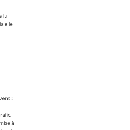
e lu
ale le
vent :
rafic,
umise à