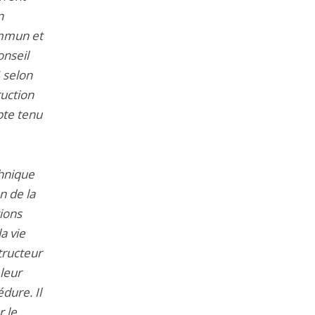
n
ommun et
onseil
 selon
ruction
pte tenu
chnique
n de la
tions
la vie
tructeur
 leur
dure. Il
r le