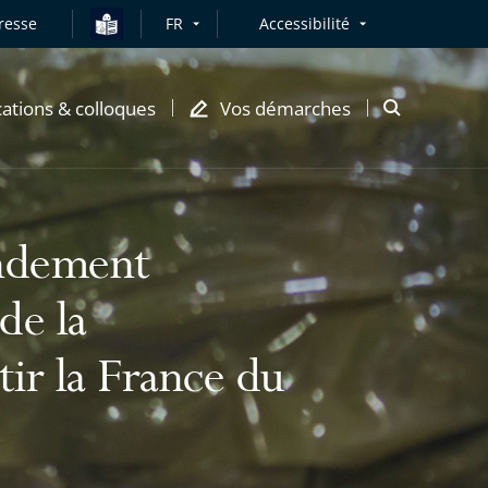
resse
FR
Accessibilité
cations & colloques
Vos démarches
Ouvrir
la
modale
de
recherche
endement
de la
tir la France du