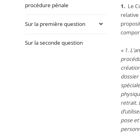
procédure pénale
1.
Le Co
relativ
proposit
Sur la première question
comport
Sur la seconde question
« 1.
L’a
Passer
procédur
la
création
navigation
dossier
de
spéciale
l'article
physique
pour
retrait.
arriver
d’utilis
avant
pose et
personne