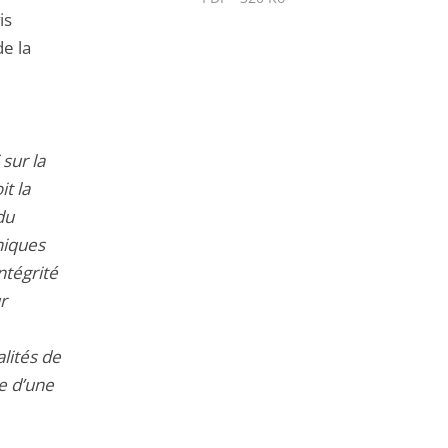
is
Passer
e la
le
partage
de
l'article
pour
sur la
arriver
t la
avant
du
niques
ntégrité
r
alités de
e d’une