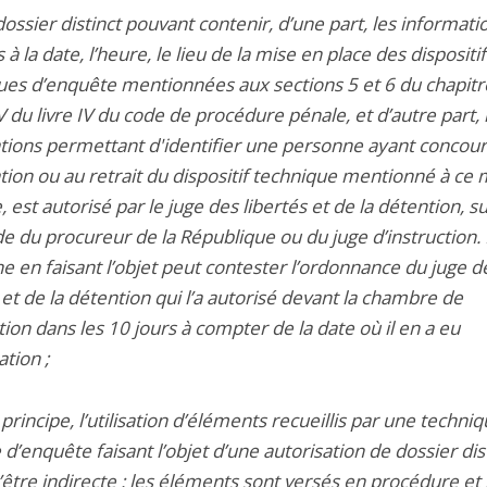
dossier distinct pouvant contenir, d’une part, les informati
s à la date, l’heure, le lieu de la mise en place des dispositif
ues d’enquête mentionnées aux sections 5 et 6 du chapitre
V du livre IV du code de procédure pénale, et d’autre part, 
tions permettant d'identifier une personne ayant concour
lation ou au retrait du dispositif technique mentionné à c
, est autorisé par le juge des libertés et de la détention, s
 du procureur de la République ou du juge d’instruction.
e en faisant l’objet peut contester l’ordonnance du juge d
 et de la détention qui l’a autorisé devant la chambre de
ction dans les 10 jours à compter de la date où il en a eu
ation ;
 principe, l’utilisation d’éléments recueillis par une techni
 d’enquête faisant l’objet d’une autorisation de dossier dis
être indirecte : les éléments sont versés en procédure et 