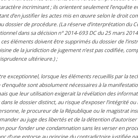
aractère incriminant ; ils orientent seulement l’enquête e
ant d’en justifier les actes mis en œuvre selon le droit c
au dossier de procédure. (La réserve d’interprétation du C
utionnel dans sa décision n° 2014‑693 DC du 25 mars 2014
 ces éléments doivent être supprimés du dossier de l’inst
isine de la juridiction de jugement n’est pas codifiée, com
risprudence ultérieure.) ;
itre exceptionnel, lorsque les éléments recueillis par la te
e d’enquête sont absolument nécessaires à la manifestatio
ais que leur utilisation exigerait la révélation des informa
 dans le dossier distinct, au risque d’exposer l’intégrité ou 
ersonne, le procureur de la République ou le magistrat ins
ander au juge des libertés et de la détention d’autoriser
tion pour fonder une condamnation sans les verser en procé
onc d’une entorse au principe du contradictoire justifiée pa