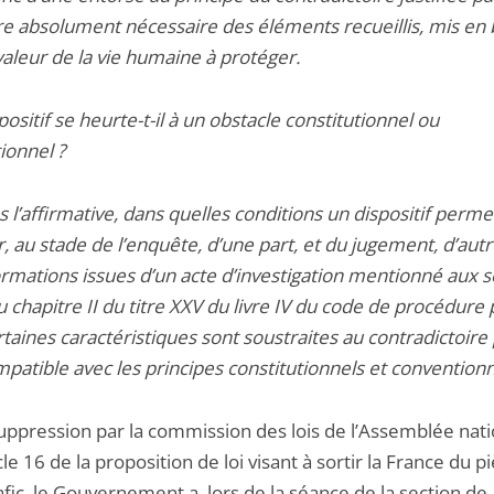
re absolument nécessaire des éléments recueillis, mis en
valeur de la vie humaine à protéger.
positif se heurte-t-il à un obstacle constitutionnel ou
ionnel ?
s l’affirmative, dans quelles conditions un dispositif perme
er, au stade de l’enquête, d’une part, et du jugement, d’autr
ormations issues d’un acte d’investigation mentionné aux s
u chapitre II du titre XXV du livre IV du code de procédure
taines caractéristiques sont soustraites au contradictoire 
patible avec les principes constitutionnels et convention
uppression par la commission des lois de l’Assemblée nat
icle 16 de la proposition de loi visant à sortir la France du p
fic, le Gouvernement a, lors de la séance de la section de