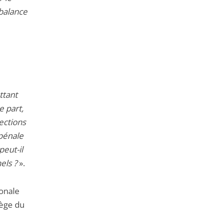
 balance
ttant
e part,
ections
 pénale
peut-il
nels ?
».
ionale
iège du