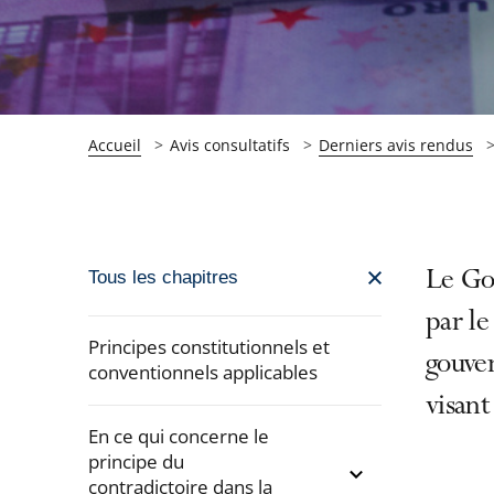
Accueil
Avis consultatifs
Derniers avis rendus
Passer
Le Go
Tous les chapitres
la
par le
navigation
Principes constitutionnels et
gouver
de
conventionnels applicables
l'article
visant
pour
En ce qui concerne le
arriver
principe du
contradictoire dans la
après