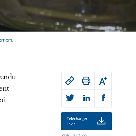
ernem...
Passer
rendu
Augmenter
le
ou
ment
réduire
partage
la
taille
oi
de
de
la
l'article
police
pour
Télécharger
l'avis
arriver
après
PDF - 320 Ko