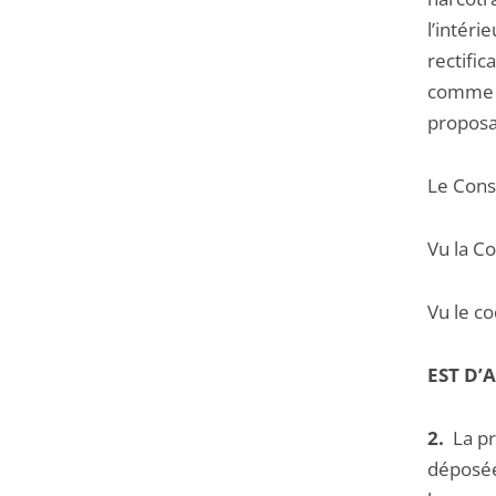
l’intéri
rectifi
comme vi
proposa
Le Conse
Vu la C
Vu le c
EST D’A
2.
La pr
déposée 