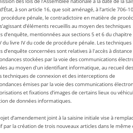
ssion des lois de l’Assemblée nationale à la date de la sai
d’État, à son article 16, que soit aménagé, à l’article 706‑1
 procédure pénale, le contradictoire en matière de procé
 s’agissant d’éléments recueillis au moyen des techniques
es d’enquête, mentionnées aux sections 5 et 6 du chapitre 
XV du livre IV du code de procédure pénale. Les techniques
s d’enquête concernées sont relatives à l'accès à distance
ondances stockées par la voie des communications électr
bles au moyen d'un identifiant informatique, au recueil de
 techniques de connexion et des interceptions de
ondances émises par la voie des communications électron
risations et fixations d’images de certains lieux ou véhicul
ation de données informatiques.
ojet d’amendement joint à la saisine initiale vise à rempla
if par la création de trois nouveaux articles dans le même 