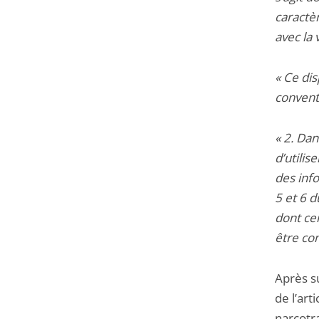
caractè
avec la 
« Ce dis
convent
« 2. Dan
d’utilis
des inf
5 et 6 d
dont cer
être com
Après s
de l’art
narcotra