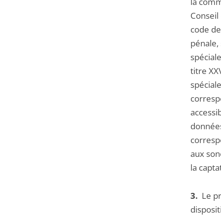
la commi
Conseil 
code de
pénale,
spécial
titre X
spéciale
corresp
accessi
données
corresp
aux sono
la capt
3.
Le pr
disposit