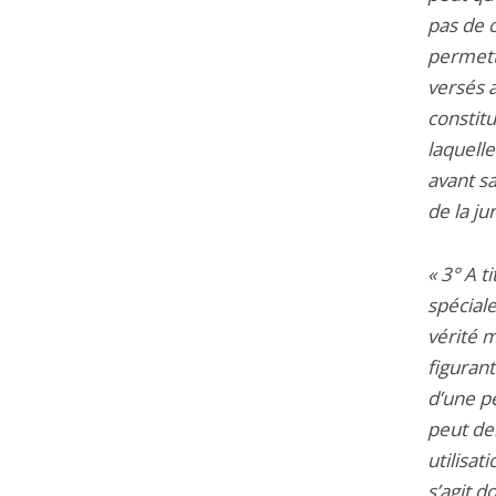
pas de c
permett
versés 
constit
laquelle
avant sa
de la ju
« 3° A t
spécial
vérité m
figurant
d’une p
peut dem
utilisa
s’agit d