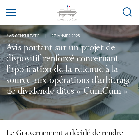
Ouvrir
Menu
la
modal
AVIS CONSULTATIF
27 JANVIER 2025
de
reche
Avis portant sur un projet de
dispositif renforcé concernant
l’application de la retenue à la
source aux opérations d’arbitrage
de dividende dites « CumCum »
Le Gouvernement a décidé de rendre