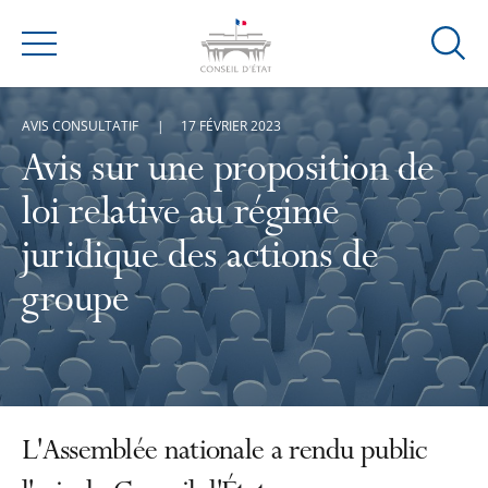
Ouvrir
Menu
la
modal
AVIS CONSULTATIF
17 FÉVRIER 2023
de
reche
Avis sur une proposition de
loi relative au régime
juridique des actions de
groupe
L'Assemblée nationale a rendu public