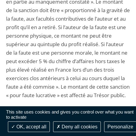
en partie au manquement constaté ». Le montant
de la sanction doit être « proportionné à la gravité de
la faute, aux facultés contributives de l’auteur et au
profit qu’il en a retiré. Si l’auteur de la faute est une
personne physique, ce montant ne peut être
supérieur au quintuple du profit réalisé. Si l’auteur
de la faute est une personne morale, le montant ne
peut excéder 5 % du chiffre d’affaires hors taxes le
plus élevé réalisé en France lors d’un des trois
exercices clos antérieurs à celui au cours duquel la
faute a été commise ». Le montant de cette sanction
« pour faute lucrative » est affecté au Trésor public.
19. Inspirée du projet de réforme de la
This site uses cookies and gives you control over what you want
to activate
responsabilité civile publié par le garde des sceaux,
OK, accept all
Deny all cookies
Personalize
ministre de la justice en mars 2017, elle est, selon