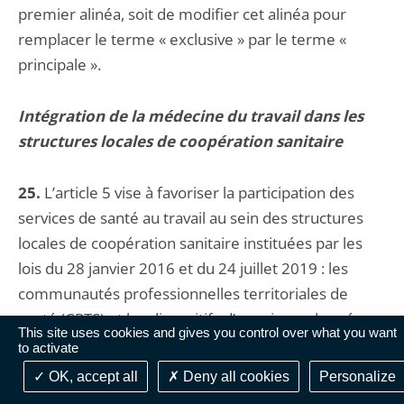
premier alinéa, soit de modifier cet alinéa pour
remplacer le terme « exclusive » par le terme «
principale ».
Intégration de la médecine du travail dans les
structures locales de coopération sanitaire
25.
L’article 5 vise à favoriser la participation des
services de santé au travail au sein des structures
locales de coopération sanitaire instituées par les
lois du 28 janvier 2016 et du 24 juillet 2019 : les
communautés professionnelles territoriales de
santé (CPTS) et les dispositifs d’appui coordonné
This site uses cookies and gives you control over what you want
(DAC). Le Conseil d’Etat estime que les dispositions
to activate
modifiant le code de la santé publique appellent
OK, accept all
Deny all cookies
Personalize
deux ajustements de rédaction. S’agissant des CPTS,