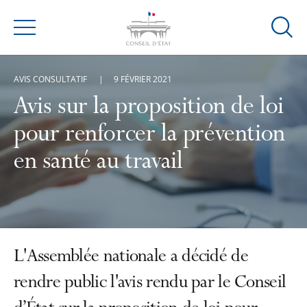
Ouvrir
Menu
la
modal
AVIS CONSULTATIF
9 FÉVRIER 2021
de
reche
Avis sur la proposition de loi
pour renforcer la prévention
en santé au travail
L'Assemblée nationale a décidé de
rendre public l'avis rendu par le Conseil