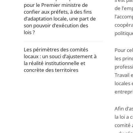
pour le Premier ministre de
de l’emp
confier aux préfets, à des fins
l’accom
d’adaptation locale, une part de
coopéra
son pouvoir d’exécution des
lois ?
politiqu
Les périmètres des comités
Pour cel
locaux : un souci d’ajustement à
les prin
la réalité institutionnelle et
professi
concrète des territoires
Travail 
Passer
locales 
la
entrepri
navigation
de
Afin d’a
l'article
la loi a
pour
comité 
arriver