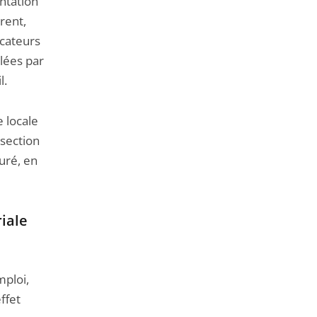
ntation
rent,
icateurs
ulées par
l.
 locale
 section
turé, en
riale
mploi,
ffet