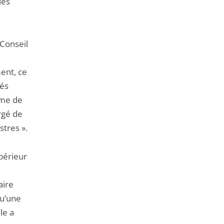
des
 Conseil
ent, ce
tés
ême de
argé de
stres ».
périeur
aire
qu’une
le a