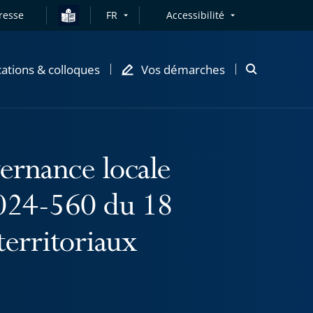
resse
FR
Accessibilité
cations & colloques
Vos démarches
Ouvrir
la
modale
de
recherche
ernance locale
 2024-560 du 18
territoriaux