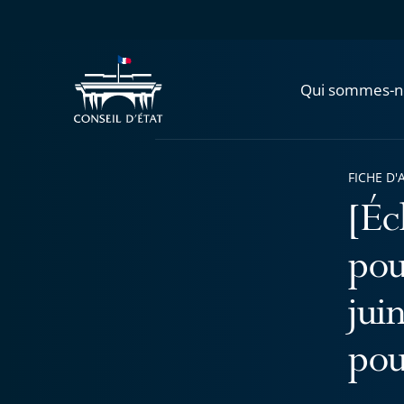
Qui sommes-n
FICHE D'
[Éc
pou
jui
pou