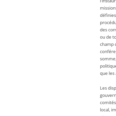
l’instau
missions
définies
procédu
des con
ou de t
champ d
conféren
somme, l
politiqu
que les
Les disp
gouverna
comités
local, i