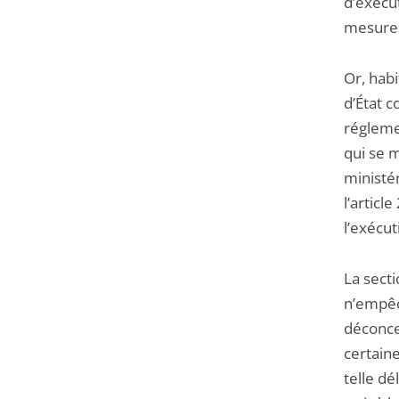
d’exécu
mesure
Or, hab
d’État 
réglemen
qui se m
ministér
l’articl
l’exécut
La sect
n’empêc
déconce
certain
telle dé