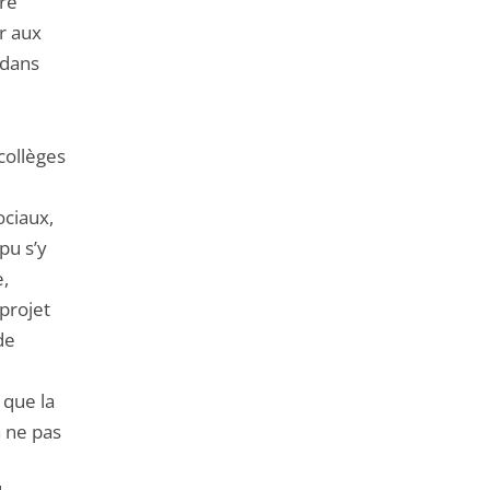
ire
er aux
 dans
collèges
ociaux,
pu s’y
,
projet
de
 que la
à ne pas