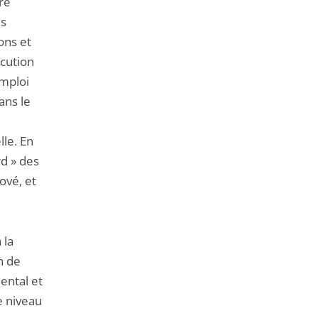
re
es
ons et
écution
emploi
ans le
lle. En
rd » des
ové, et
 la
n de
ental et
e niveau