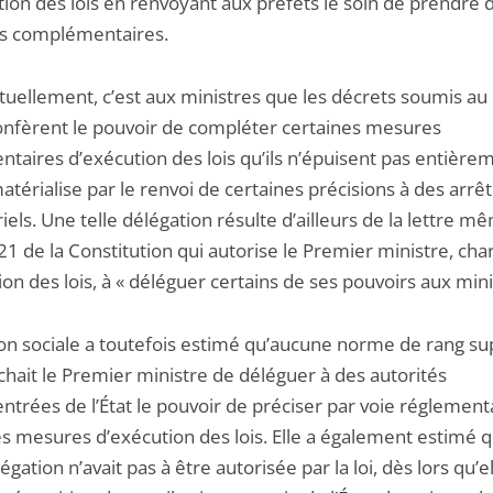
tion des lois en renvoyant aux préfets le soin de prendre 
s complémentaires.
ituellement, c’est aux ministres que les décrets soumis au
confèrent le pouvoir de compléter certaines mesures
taires d’exécution des lois qu’ils n’épuisent pas entièrem
atérialise par le renvoi de certaines précisions à des arrê
iels. Une telle délégation résulte d’ailleurs de la lettre m
e 21 de la Constitution qui autorise le Premier ministre, ch
ion des lois, à « déléguer certains de ses pouvoirs aux mini
ion sociale a toutefois estimé qu’aucune norme de rang su
hait le Premier ministre de déléguer à des autorités
ntrées de l’État le pouvoir de préciser par voie réglement
es mesures d’exécution des lois. Elle a également estimé 
légation n’avait pas à être autorisée par la loi, dès lors qu’el