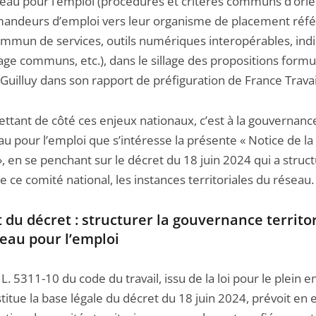
seau pour l’emploi (procédures et critères communs d’orie
andeurs d’emploi vers leur organisme de placement réfé
ommun de services, outils numériques interopérables, ind
age communs, etc.), dans le sillage des propositions form
Guilluy dans son rapport de préfiguration de France Travai
ttant de côté ces enjeux nationaux, c’est à la gouvernance
u pour l’emploi que s’intéresse la présente « Notice de la
», en se penchant sur le décret du 18 juin 2024 qui a struc
e ce comité national, les instances territoriales du réseau.
t du décret : structurer la gouvernance territo
eau pour l’emploi
e L. 5311-10 du code du travail, issu de la loi pour le plein e
titue la base légale du décret du 18 juin 2024, prévoit en e