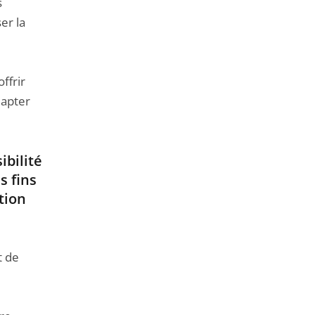
s
er la
ffrir
apter
ibilité
s fins
tion
t de