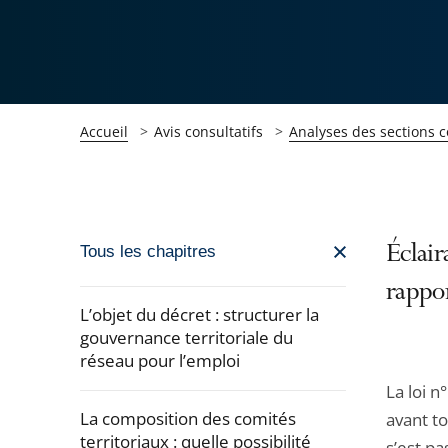
Accueil
Avis consultatifs
Analyses des sections c
Passer
Éclai
Tous les chapitres
la
rappor
navigation
L’objet du décret : structurer la
de
gouvernance territoriale du
réseau pour l’emploi
l'article
pour
La loi 
arriver
La composition des comités
avant t
territoriaux : quelle possibilité
après
s’est pa