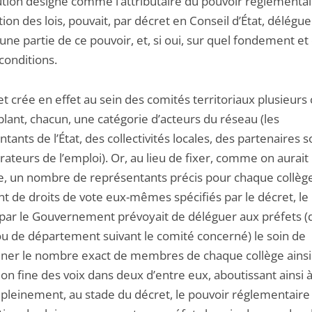
ution désigne comme l’attributaire du pouvoir réglementa
ion des lois, pouvait, par décret en Conseil d’État, délégu
une partie de ce pouvoir, et, si oui, sur quel fondement et
conditions.
t crée en effet au sein des comités territoriaux plusieurs 
lant, chacun, une catégorie d’acteurs du réseau (les
tants de l’État, des collectivités locales, des partenaires s
ateurs de l’emploi). Or, au lieu de fixer, comme on aurait 
e, un nombre de représentants précis pour chaque collège
t de droits de vote eux-mêmes spécifiés par le décret, le 
par le Gouvernement prévoyait de déléguer aux préfets (
ou de département suivant le comité concerné) le soin de
ner le nombre exact de membres de chaque collège ainsi
ion fine des voix dans deux d’entre eux, aboutissant ainsi 
 pleinement, au stade du décret, le pouvoir réglementaire