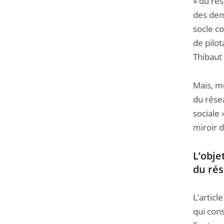
» du ré
avant
des dem
socle c
de pilot
Thibaut 
Mais, me
du résea
sociale 
miroir d
L’obje
du rés
L’articl
qui cons