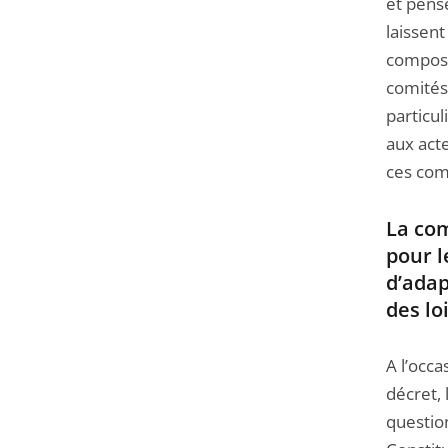
et pens
laissent
composi
comités.
particul
aux act
ces comi
La com
pour l
d’adap
des loi
A l’occ
décret, 
question