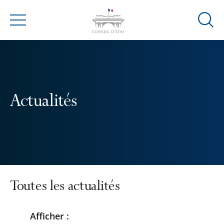
Ouvrir
Menu
la
modal
de
reche
Actualités
Toutes les actualités
Afficher :
Passer
Passer