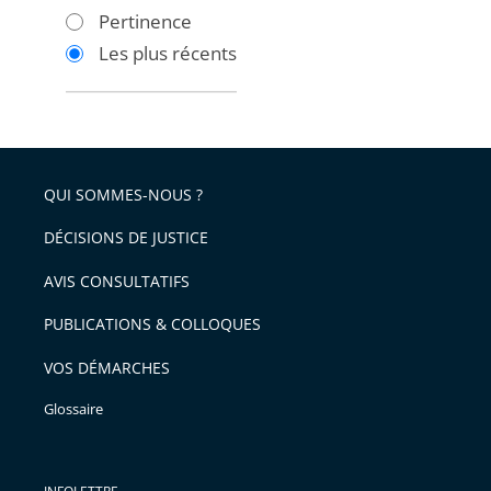
les
les
Pertinence
filtres
filtres
Les plus récents
pour
pour
arriver
arriver
après
avant
QUI SOMMES-NOUS ?
DÉCISIONS DE JUSTICE
AVIS CONSULTATIFS
PUBLICATIONS & COLLOQUES
VOS DÉMARCHES
Glossaire